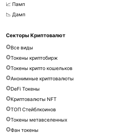
📈 Памп
📉 Дамп
Секторы Криптовалют
Все виды
Токены криптобирж
Токены крипто кошельков
Анонимные криптовалюты
DeFi Токены
Криптовалюты NFT
ТОП Стейблкоинов
Токены метавселенных
Фан токены