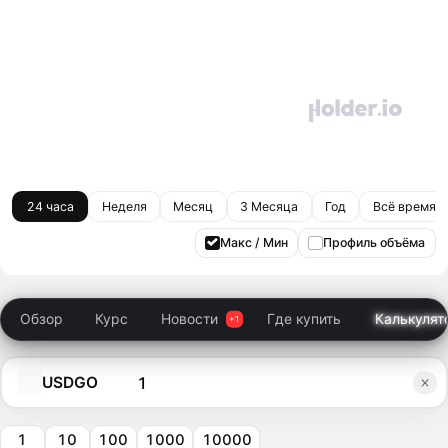
24 часа
Неделя
Месяц
3 Месяца
Год
Всё время
Макс / Мин
Профиль объёма
Обзор
Курс
Новости
Где купить
Калькулят
USDGO
1
10
100
1000
10000