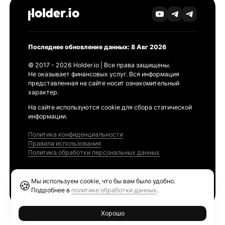
Последнее обновление данных: 8 Авг 2026
© 2017 - 2026 Holder.io | Все права защищены.
Не оказывает финансовых услуг. Вся информация
представленная на сайте носит ознакомительный
характер.
На сайте используются cookie для сбора статической
информации.
Политика конфиденциальности
Правила использования
Политика обработки персональных данных
Продукты
Мы используем cookie, что бы вам было удобно.
🍪
Ethereum GAS Tracker
Подробнее в
политике обработки данных
.
Хорошо