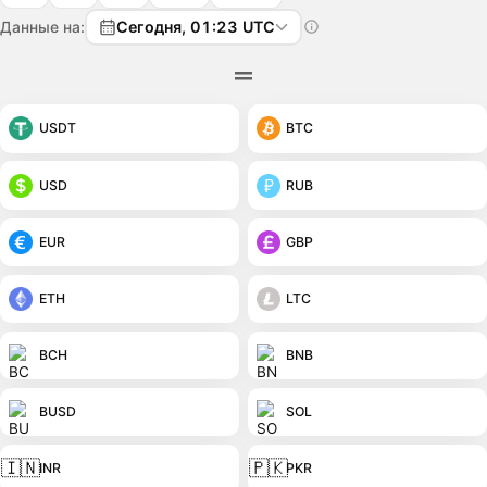
Данные на:
Сегодня, 01:23 UTC
USDT
BTC
USD
RUB
EUR
GBP
ETH
LTC
BCH
BNB
BUSD
SOL
🇮🇳
🇵🇰
INR
PKR