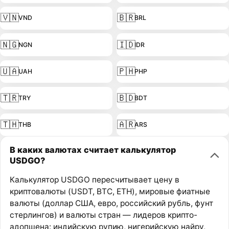
🇻🇳
🇧🇷
VND
BRL
🇳🇬
🇮🇩
NGN
IDR
🇺🇦
🇵🇭
UAH
PHP
🇹🇷
🇧🇩
TRY
BDT
🇹🇭
🇦🇷
THB
ARS
В каких валютах считает калькулятор
USDGO?
Калькулятор USDGO пересчитывает цену в
криптовалюты (USDT, BTC, ETH), мировые фиатные
валюты (доллар США, евро, российский рубль, фунт
стерлингов) и валюты стран — лидеров крипто-
адопшена: индийскую рупию, нигерийскую найру,