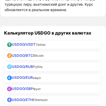
турецкую лиру, вьетнамский донг и другие. Курс
обновляется в реальном времени.
Калькулятор USDGO в других валютах
USDGO/USDT
Tether
USDGO/BTC
Bitcoin
USDGO/RUB
Рубль
USDGO/EUR
евро
USDGO/GBP
Фунт
USDGO/ETH
Ethereum