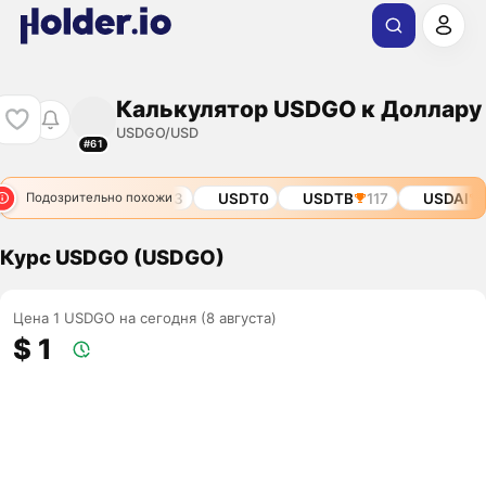
Калькулятор USDGO к Доллару
USDGO/USD
#61
DKG
422
CHIP
423
USDT0
USDTB
117
USDAI
1
Подозрительно похожи
Курс USDGO (USDGO)
Цена 1 USDGO на сегодня (8 августа)
$ 1