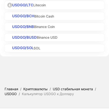
USDGO/LTC
Litecoin
USDGO/BCH
Bitcoin Cash
USDGO/BNB
Binance Coin
USDGO/BUSD
Binance USD
USDGO/SOL
SOL
Главная
/
Криптовалюты
/
USD стабильная монета
/
USDGO
/
Калькулятор USDGO к Доллару