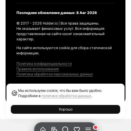
Последнее обновление данных: 8 Авг 2026
© 2017 - 2026 Holder.io | Все права защищены.
Не оказывает финансовых услуг. Вся информация
представленная на сайте носит ознакомительный
характер.
На сайте используются cookie для сбора статической
информации.
Политика конфиденциальности
Правила использования
Политика обработки персональных данных
Продукты
Мы используем cookie, что бы вам было удобно.
🍪
Ethereum GAS Tracker
Подробнее в
политике обработки данных
.
Хорошо