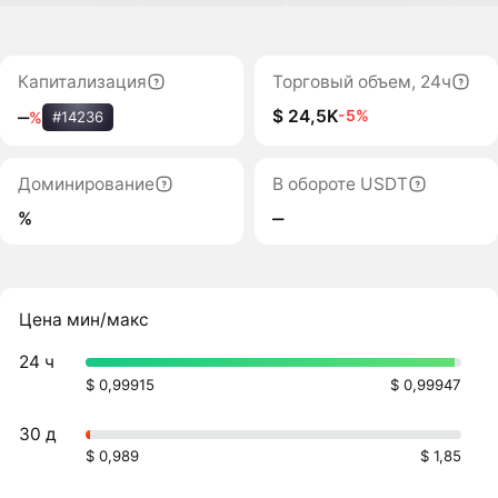
Капитализация
Торговый объем, 24ч
$ 24,5K
-5%
‒
%
#14236
Доминирование
В обороте USDT
%
‒
Цена мин/макс
24 ч
$ 0,99915
$ 0,99947
30 д
$ 0,989
$ 1,85