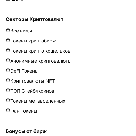
Секторы Криптовалют
Все виды
Токены криптобирж
Токены крипто кошельков
Анонимные криптовалюты
DeFi Токены
Криптовалюты NFT
ТОП Стейблкоинов
Токены метавселенных
Фан токены
Бонусы от бирж