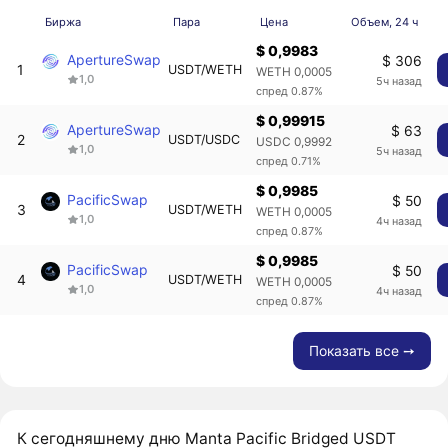
Биржа
Пара
Цена
Объем, 24 ч
$ 0,9983
ApertureSwap
$ 306
1
USDT/WETH
WETH 0,0005
1,0
5ч назад
спред 0.87%
$ 0,99915
ApertureSwap
$ 63
2
USDT/USDC
USDC 0,9992
1,0
5ч назад
спред 0.71%
$ 0,9985
PacificSwap
$ 50
3
USDT/WETH
WETH 0,0005
1,0
4ч назад
спред 0.87%
$ 0,9985
PacificSwap
$ 50
4
USDT/WETH
WETH 0,0005
1,0
4ч назад
спред 0.87%
Показать все ➙
К сегодняшнему дню Manta Pacific Bridged USDT