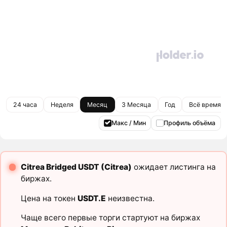
24 часа
Неделя
Месяц
3 Месяца
Год
Всё время
Макс / Мин
Профиль объёма
Citrea Bridged USDT (Citrea)
ожидает листинга на
биржах.
Цена на токен
USDT.E
неизвестна.
Чаще всего первые торги стартуют на биржах