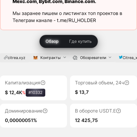
Mexc.com
,
Bybit.com
,
Binance.com
.
Мы заранее пишем о листингах топ проектов в
Телеграм канале -
t.me/RU_HOLDER
Обзор
Где купить
citrea.xyz
Контракты
Обозреватели
Citrea_
Капитализация
Торговый объем, 24ч
$ 13,7
$ 12,4K
%
#10332
Доминирование
В обороте USDT.E
0,00000051%
12 425,75