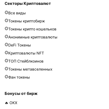
Секторы Криптовалют
Все виды
Токены криптобирж
Токены крипто кошельков
Анонимные криптовалюты
DeFi Токены
Криптовалюты NFT
ТОП Стейблкоинов
Токены метавселенных
Фан токены
Бонусы от бирж
🔥 OKX