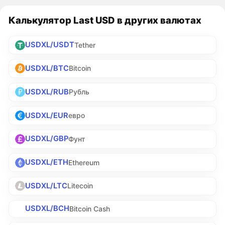
Калькулятор Last USD в других валютах
USDXL/USDT
Tether
USDXL/BTC
Bitcoin
USDXL/RUB
Рубль
USDXL/EUR
евро
USDXL/GBP
Фунт
USDXL/ETH
Ethereum
USDXL/LTC
Litecoin
USDXL/BCH
Bitcoin Cash