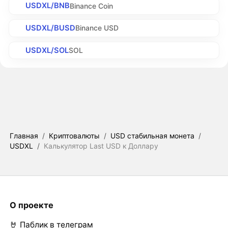
USDXL/BNB
Binance Coin
USDXL/BUSD
Binance USD
USDXL/SOL
SOL
Главная
/
Криптовалюты
/
USD стабильная монета
/
USDXL
/
Калькулятор Last USD к Доллару
О проекте
🤘 Паблик в телеграм