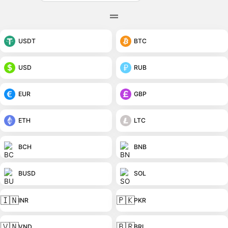
USDT
BTC
USD
RUB
EUR
GBP
ETH
LTC
BCH
BNB
BUSD
SOL
🇮🇳
🇵🇰
INR
PKR
🇻🇳
🇧🇷
VND
BRL