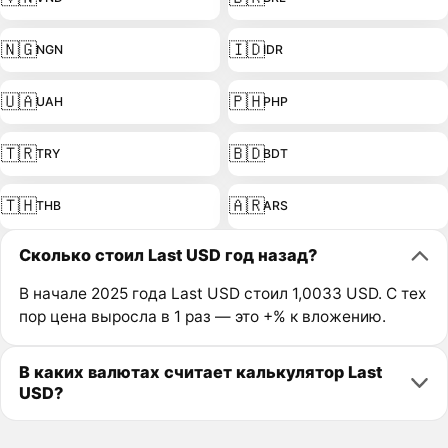
🇳🇬
🇮🇩
NGN
IDR
🇺🇦
🇵🇭
UAH
PHP
🇹🇷
🇧🇩
TRY
BDT
🇹🇭
🇦🇷
THB
ARS
Сколько стоил Last USD год назад?
В начале 2025 года Last USD стоил 1,0033 USD. С тех
пор цена выросла в 1 раз — это +% к вложению.
В каких валютах считает калькулятор Last
USD?