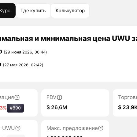
Курс
Где купить
Калькулятор
мальная и минимальная цена UWU за
D
(29 июня 2026, 00:44)
D
(27 мая 2026, 02:42)
зация
FDV
Торгов
$ 26,6M
$ 23,9
13%
#890
е UWU
Макс. предложение