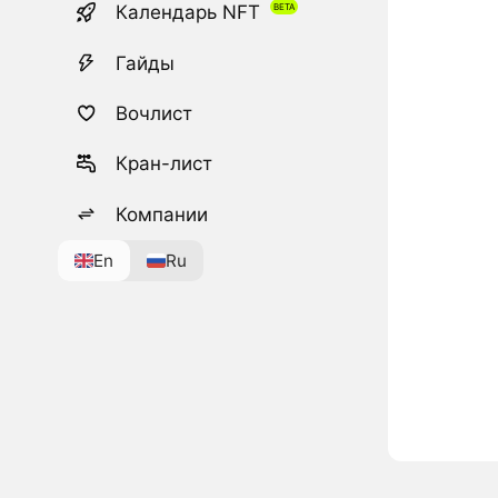
Календарь NFT
Гайды
Вочлист
Кран-лист
Компании
En
Ru