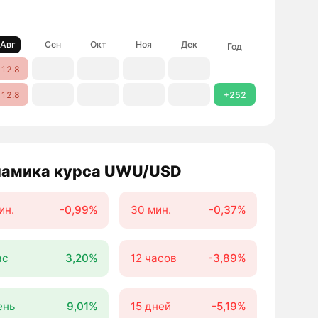
Авг
Сен
Окт
Ноя
Дек
Год
12.8
12.8
+252
амика курса UWU/USD
ин.
-0,99%
30 мин.
-0,37%
ас
3,20%
12 часов
-3,89%
ень
9,01%
15 дней
-5,19%