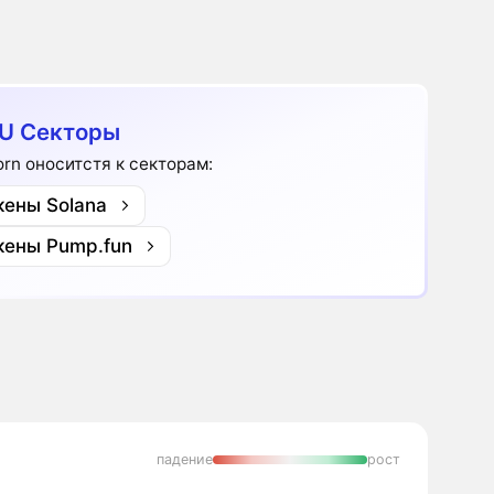
U Секторы
orn оноситстя к секторам:
кены Solana
кены Pump.fun
падение
рост