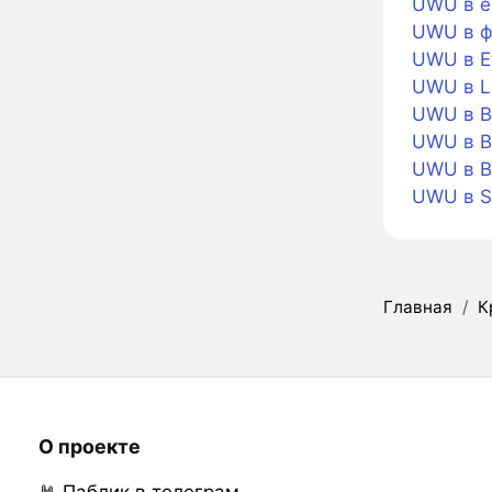
UWU в е
UWU в ф
UWU в E
UWU в Li
UWU в Bi
UWU в B
UWU в B
UWU в 
Главная
/
К
О проекте