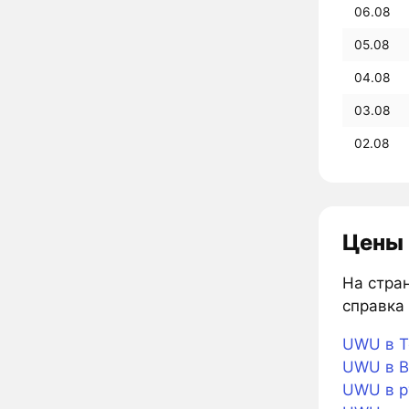
06.08
05.08
04.08
03.08
02.08
Цены 
На стран
справка 
UWU в T
UWU в Bi
UWU в р