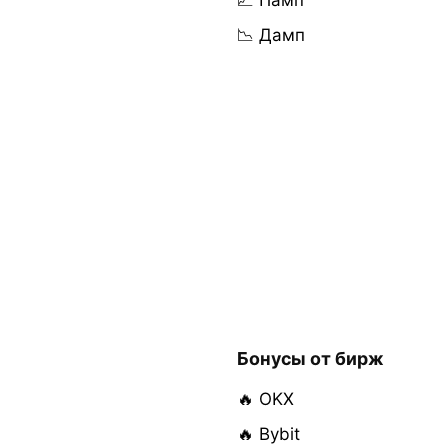
📈 Памп
📉 Дамп
Бонусы от бирж
🔥 OKX
🔥 Bybit