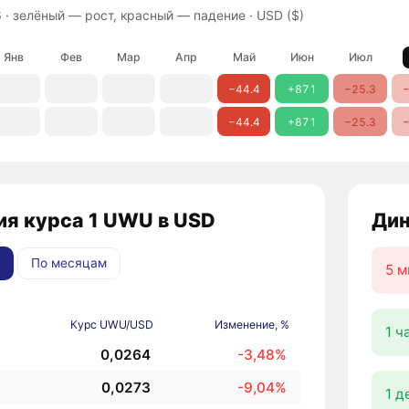
 ·
зелёный — рост, красный — падение
· USD ($)
Янв
Фев
Мар
Апр
Май
Июн
Июл
−44.4
+871
−25.3
−
−44.4
+871
−25.3
−
ия курса 1 UWU в USD
Дин
По месяцам
5 м
Курс UWU/USD
Изменение, %
1 ч
0,0264
-3,48%
0,0273
-9,04%
1 д