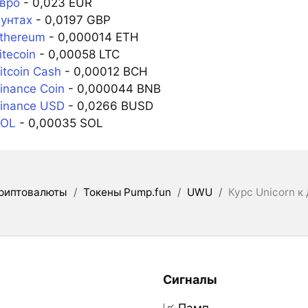
вро
- 0,023 EUR
унтах
- 0,0197 GBP
thereum
- 0,000014 ETH
tecoin
- 0,00058 LTC
tcoin Cash
- 0,00012 BCH
inance Coin
- 0,000044 BNB
inance USD
- 0,0266 BUSD
SOL
- 0,00035 SOL
риптовалюты
/
Токены Pump.fun
/
UWU
/
Курс Unicorn к
Сигналы