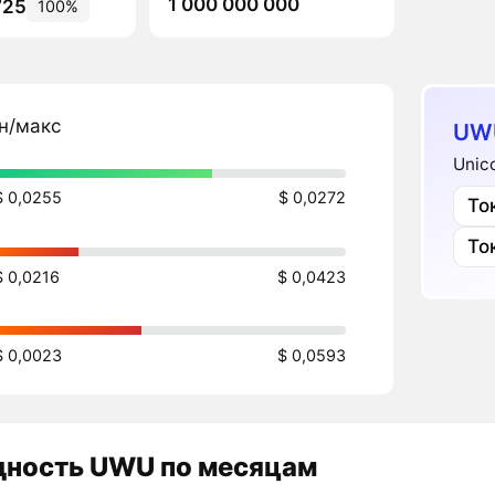
1 000 000 000
725
100%
н/макс
UW
Unic
$ 0,0255
$ 0,0272
То
То
$ 0,0216
$ 0,0423
$ 0,0023
$ 0,0593
дность
UWU
по месяцам