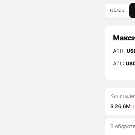
Обзор
Макси
ATH:
US
ATL:
US
Капитали
$ 26,6M
-
В оборот