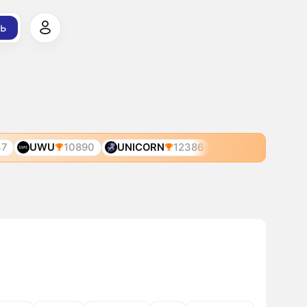
ь
47
UWU
10890
UNICORN
12386