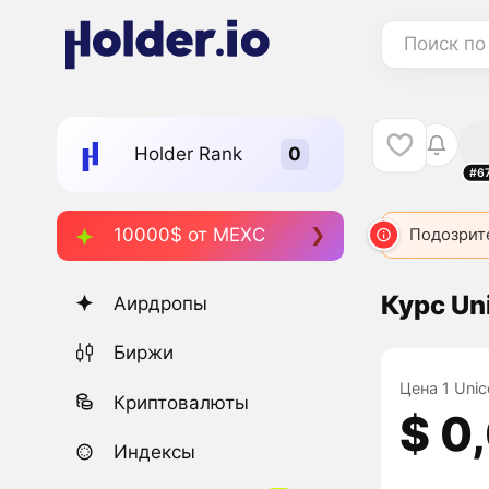
Поиск по
Holder Rank
#6
10000$ от MEXC
Подозрит
Курс Un
Аирдропы
Биржи
Цена 1 Unic
Криптовалюты
$ 0
Индексы