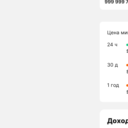
999 999 
Цена ми
24 ч
30 д
1 год
Дохо