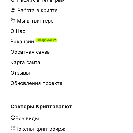
🤘 Паблик в телеграм
😎 Работа в крипте
👌 Мы в твиттере
О Нас
Вакансии
Обратная связь
Карта сайта
Отзывы
Обновления проекта
Секторы Криптовалют
Все виды
Токены криптобирж