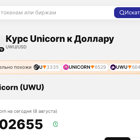
 токенам или биржам
Искат
Курс Unicorn к Доллару
UWU/USD
79
ельно похожи
U
3335
UNICORN
6529
UWU
66
icorn (UWU)
orn на сегодня (8 августа)
,02655