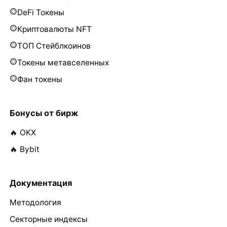
DeFi Токены
Криптовалюты NFT
ТОП Стейблкоинов
Токены метавселенных
Фан токены
Бонусы от бирж
🔥 OKX
🔥 Bybit
Документация
Методология
Секторные индексы