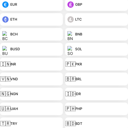
EUR
GBP
ETH
LTC
BCH
BNB
BUSD
SOL
🇮🇳
🇵🇰
INR
PKR
🇻🇳
🇧🇷
VND
BRL
🇳🇬
🇮🇩
NGN
IDR
🇺🇦
🇵🇭
UAH
PHP
🇹🇷
🇧🇩
TRY
BDT