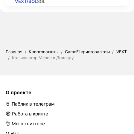
VEXT/SOL
SOL
Главная
/
Криптовалюты
/
GameFi криптовалюты
/
VEXT
/
Калькулятор Veloce к Доллару
О проекте
🤘 Паблик в телеграм
😎 Работа в крипте
👌 Мы в твиттере
О Нас