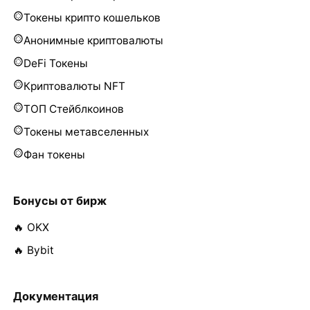
Токены крипто кошельков
Анонимные криптовалюты
DeFi Токены
Криптовалюты NFT
ТОП Стейблкоинов
Токены метавселенных
Фан токены
Бонусы от бирж
🔥 OKX
🔥 Bybit
Документация