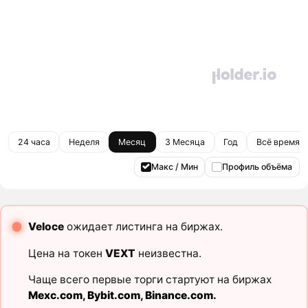
24 часа
Неделя
Месяц
3 Месяца
Год
Всё время
Макс / Мин
Профиль объёма
Veloce
ожидает листинга на биржах.
Цена на токен
VEXT
неизвестна.
Чаще всего первые торги стартуют на биржах
Mexc.com
,
Bybit.com
,
Binance.com
.