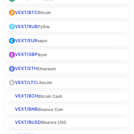
VEXT/BTC
Bitcoin
VEXT/RUB
Рубль
VEXT/EUR
евро
VEXT/GBP
Фунт
VEXT/ETH
Ethereum
VEXT/LTC
Litecoin
VEXT/BCH
Bitcoin Cash
VEXT/BNB
Binance Coin
VEXT/BUSD
Binance USD