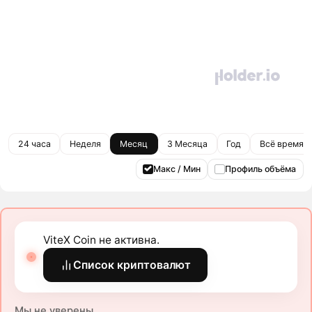
24 часа
Неделя
Месяц
3 Месяца
Год
Всё время
Макс / Мин
Профиль объёма
ViteX Coin не активна.
Список криптовалют
Мы не уверены.