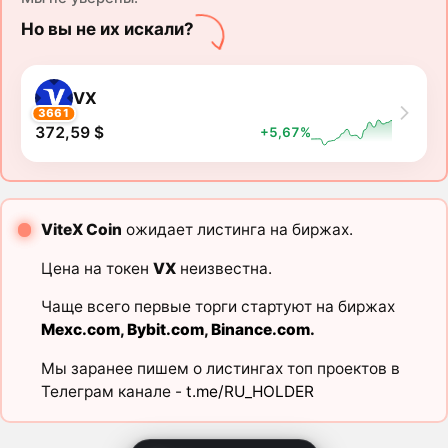
Но вы не их искали?
VX
3661
372,59 $
+5,67%
ViteX Coin
ожидает листинга на биржах.
Цена на токен
VX
неизвестна.
Чаще всего первые торги стартуют на биржах
Mexc.com
,
Bybit.com
,
Binance.com
.
Мы заранее пишем о листингах топ проектов в
Телеграм канале -
t.me/RU_HOLDER