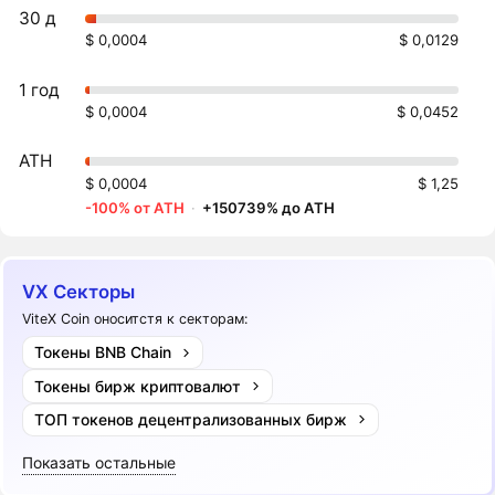
30 д
$ 0,0004
$ 0,0129
1 год
$ 0,0004
$ 0,0452
ATH
$ 0,0004
$ 1,25
-100% от ATH
·
+150739% до ATH
VX Секторы
ViteX Coin оноситстя к секторам:
Токены BNB Chain
Токены бирж криптовалют
ТОП токенов децентрализованных бирж
Показать остальные