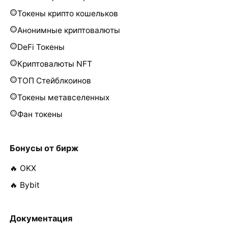
Токены крипто кошельков
Анонимные криптовалюты
DeFi Токены
Криптовалюты NFT
ТОП Стейблкоинов
Токены метавселенных
Фан токены
Бонусы от бирж
🔥 OKX
🔥 Bybit
Документация