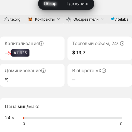
Обзор
Где купить
vite.org
Контракты
Обозреватели
Vitelabs
Капитализация
Торговый объем, 24ч
$ 13,7
‒
%
#11625
Доминирование
В обороте VX
%
‒
Цена мин/макс
24 ч
0
0