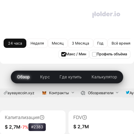
24 часа
Неделя
Месяц
3 Месяца
Год
Всё время
Макс / Мин
Профиль объёма
Обзор
Курс
Где купить
Калькулятор
ayeayecoin.xyz
Контракты
Обозреватели
Ay
Капитализация
FDV
$ 2,7M
$ 2,7M
-7%
#2383