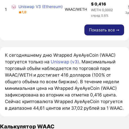
$ 0,416
Uniswap V3 (Ethereum)
1
WAAC/WETH
WETH 0,0002
1,0
3д
спред 0.6%
Показать все ➙
К сегодняшнему дню Wrapped AyeAyeCoin (WAAC)
торгуется только на
Uniswap (v3)
. Максимальный
торговый объём наблюдается по торговой паре
WAAC/WETH и достигает 416 долларов (100% от
общего объёма по всем биржам). В течение недели
минимальная цена на Wrapped AyeAyeCoin (WAAC)
зафиксирована во вторник на отметке 0,416 цента.
Сейчас криптовалюта Wrapped AyeAyeCoin торгуется
в диапазоне 44,61 центов или 37,02 рублей за 1 WAAC.
Калькулятор WAAC