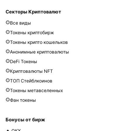
Секторы Криптовалют
Все виды
Токены криптобирж
Токены крипто кошельков
Анонимные криптовалюты
DeFi Токены
Криптовалюты NFT
ТОП Стейблкоинов
Токены метавселенных
Фан токены
Бонусы от бирж
🔥 OKX