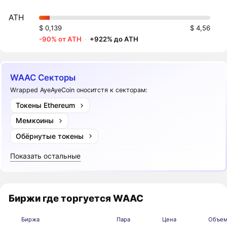
ATH
$ 0,139
$ 4,56
-90% от ATH
·
+922% до ATH
WAAC Секторы
Wrapped AyeAyeCoin оноситстя к секторам:
Токены Ethereum
Мемкоины
Обёрнутые токены
Показать остальные
Биржи где торгуется WAAC
Биржа
Пара
Цена
Объем,