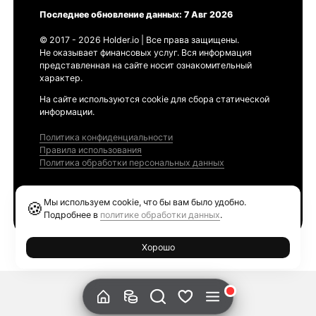
Последнее обновление данных: 7 Авг 2026
© 2017 - 2026 Holder.io | Все права защищены.
Не оказывает финансовых услуг. Вся информация
представленная на сайте носит ознакомительный
характер.
На сайте используются cookie для сбора статической
информации.
Политика конфиденциальности
Правила использования
Политика обработки персональных данных
Продукты
Мы используем cookie, что бы вам было удобно.
🍪
Ethereum GAS Tracker
Подробнее в
политике обработки данных
.
Хорошо