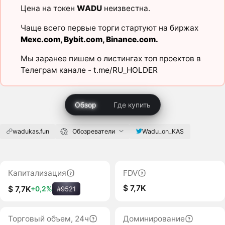
Цена на токен
WADU
неизвестна.
Чаще всего первые торги стартуют на биржах
Mexc.com
,
Bybit.com
,
Binance.com
.
Мы заранее пишем о листингах топ проектов в
Телеграм канале -
t.me/RU_HOLDER
Обзор
Где купить
wadukas.fun
Обозреватели
Wadu_on_KAS
Капитализация
FDV
$ 7,7K
$ 7,7K
+0,2%
#9521
Торговый объем, 24ч
Доминирование