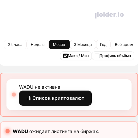
24 часа
Неделя
Месяц
3 Месяца
Год
Всё время
Макс / Мин
Профиль объёма
WADU не активна.
Список криптовалют
WADU
ожидает листинга на биржах.