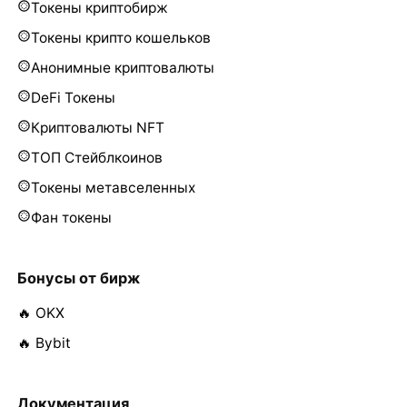
Токены криптобирж
Токены крипто кошельков
Анонимные криптовалюты
DeFi Токены
Криптовалюты NFT
ТОП Стейблкоинов
Токены метавселенных
Фан токены
Бонусы от бирж
🔥 OKX
🔥 Bybit
Документация