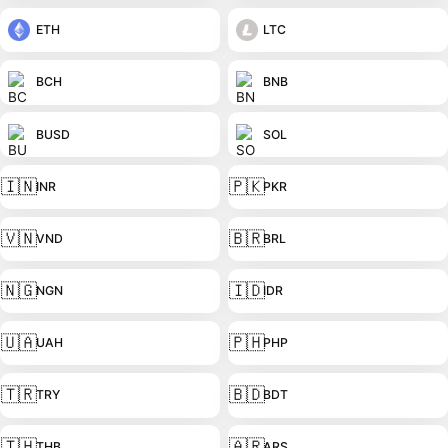
ETH
LTC
BCH
BNB
BUSD
SOL
🇮🇳
🇵🇰
INR
PKR
🇻🇳
🇧🇷
VND
BRL
🇳🇬
🇮🇩
NGN
IDR
🇺🇦
🇵🇭
UAH
PHP
🇹🇷
🇧🇩
TRY
BDT
🇹🇭
🇦🇷
THB
ARS