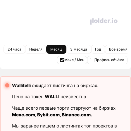
24 часа
Неделя
Месяц
3 Месяца
Год
Всё время
Макс / Мин
Профиль объёма
Wallitelli
ожидает листинга на биржах.
Цена на токен
WALLI
неизвестна.
Чаще всего первые торги стартуют на биржах
Mexc.com
,
Bybit.com
,
Binance.com
.
Мы заранее пишем о листингах топ проектов в