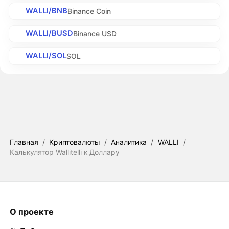
WALLI/BNB
Binance Coin
WALLI/BUSD
Binance USD
WALLI/SOL
SOL
Главная
/
Криптовалюты
/
Аналитика
/
WALLI
/
Калькулятор Wallitelli к Доллару
О проекте