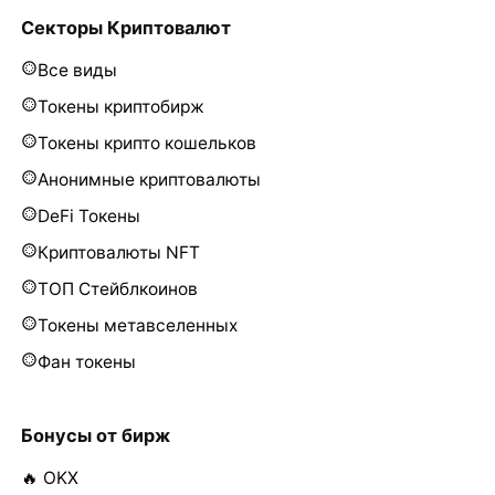
Секторы Криптовалют
Все виды
Токены криптобирж
Токены крипто кошельков
Анонимные криптовалюты
DeFi Токены
Криптовалюты NFT
ТОП Стейблкоинов
Токены метавселенных
Фан токены
Бонусы от бирж
🔥 OKX