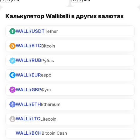
Калькулятор Wallitelli в других валютах
WALLI/USDT
Tether
WALLI/BTC
Bitcoin
WALLI/RUB
Рубль
WALLI/EUR
евро
WALLI/GBP
Фунт
WALLI/ETH
Ethereum
WALLI/LTC
Litecoin
WALLI/BCH
Bitcoin Cash