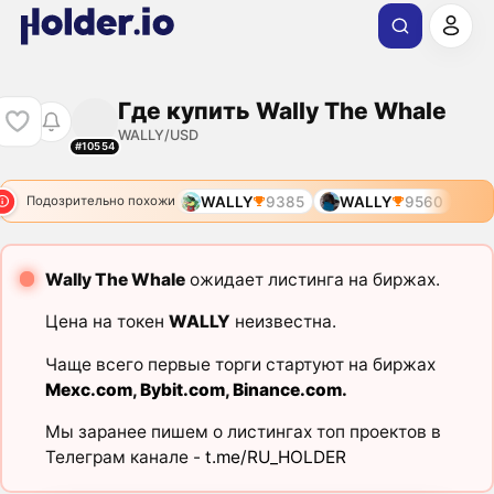
Где купить Wally The Whale
WALLY/USD
#10554
WALLY
9385
WALLY
9560
Подозрительно похожи
Wally The Whale
ожидает листинга на биржах.
Цена на токен
WALLY
неизвестна.
Чаще всего первые торги стартуют на биржах
Mexc.com
,
Bybit.com
,
Binance.com
.
Мы заранее пишем о листингах топ проектов в
Телеграм канале -
t.me/RU_HOLDER