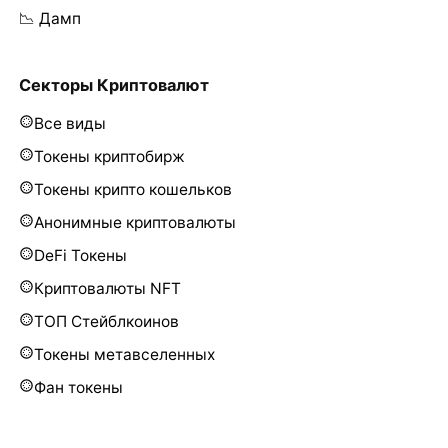
📉 Дамп
Секторы Криптовалют
Все виды
Токены криптобирж
Токены крипто кошельков
Анонимные криптовалюты
DeFi Токены
Криптовалюты NFT
ТОП Стейблкоинов
Токены метавселенных
Фан токены