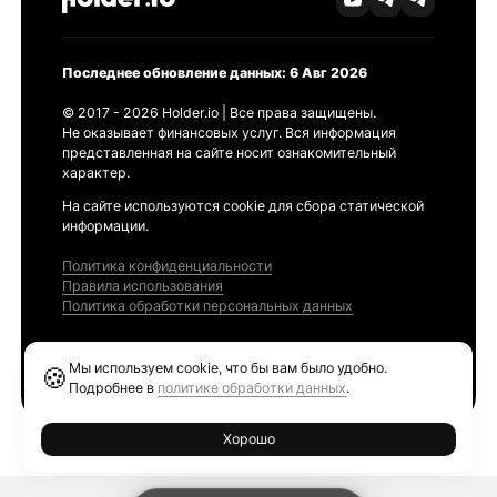
Последнее обновление данных: 6 Авг 2026
© 2017 - 2026 Holder.io | Все права защищены.
Не оказывает финансовых услуг. Вся информация
представленная на сайте носит ознакомительный
характер.
На сайте используются cookie для сбора статической
информации.
Политика конфиденциальности
Правила использования
Политика обработки персональных данных
Продукты
Мы используем cookie, что бы вам было удобно.
🍪
Ethereum GAS Tracker
Подробнее в
политике обработки данных
.
Хорошо