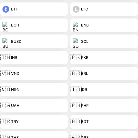
ETH
LTC
BCH
BNB
BUSD
SOL
🇮🇳
🇵🇰
INR
PKR
🇻🇳
🇧🇷
VND
BRL
🇳🇬
🇮🇩
NGN
IDR
🇺🇦
🇵🇭
UAH
PHP
🇹🇷
🇧🇩
TRY
BDT
🇹🇭
🇦🇷
THB
ARS