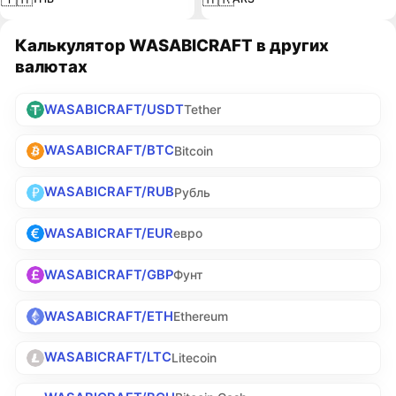
Калькулятор WASABICRAFT в других
валютах
WASABICRAFT/USDT
Tether
WASABICRAFT/BTC
Bitcoin
WASABICRAFT/RUB
Рубль
WASABICRAFT/EUR
евро
WASABICRAFT/GBP
Фунт
WASABICRAFT/ETH
Ethereum
WASABICRAFT/LTC
Litecoin