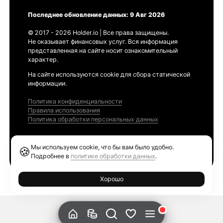
Последнее обновление данных: 9 Авг 2026
© 2017 - 2026 Holder.io | Все права защищены.
Не оказывает финансовых услуг. Вся информация
представленная на сайте носит ознакомительный
характер.
На сайте используются cookie для сбора статической
информации.
Политика конфиденциальности
Правила использования
Политика обработки персональных данных
Продукты
Мы используем cookie, что бы вам было удобно.
🍪
Ethereum GAS Tracker
Подробнее в
политике обработки данных
.
Хорошо