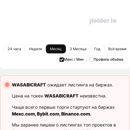
24 часа
Неделя
Месяц
3 Месяца
Год
Всё время
Макс / Мин
Профиль объёма
WASABICRAFT
ожидает листинга на биржах.
Цена на токен
WASABICRAFT
неизвестна.
Чаще всего первые торги стартуют на биржах
Mexc.com
,
Bybit.com
,
Binance.com
.
Мы заранее пишем о листингах топ проектов в