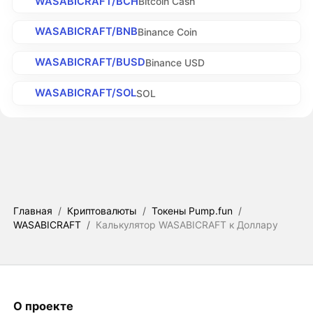
WASABICRAFT/BCH
Bitcoin Cash
WASABICRAFT/BNB
Binance Coin
WASABICRAFT/BUSD
Binance USD
WASABICRAFT/SOL
SOL
Главная
/
Криптовалюты
/
Токены Pump.fun
/
WASABICRAFT
/
Калькулятор WASABICRAFT к Доллару
О проекте