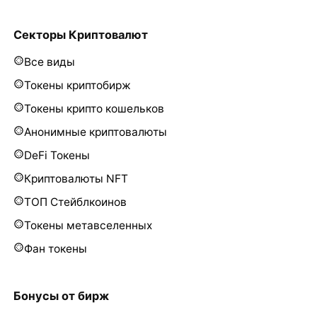
Секторы Криптовалют
Все виды
Токены криптобирж
Токены крипто кошельков
Анонимные криптовалюты
DeFi Токены
Криптовалюты NFT
ТОП Стейблкоинов
Токены метавселенных
Фан токены
Бонусы от бирж