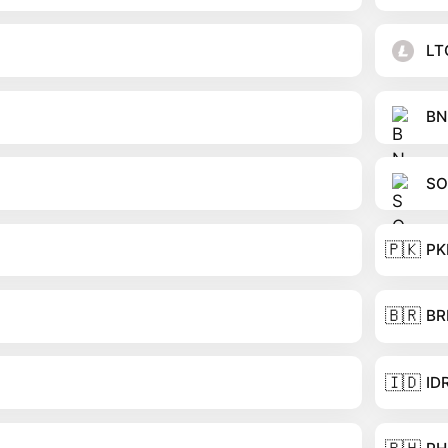
LT
BN
SO
🇵🇰
PK
🇧🇷
BR
🇮🇩
ID