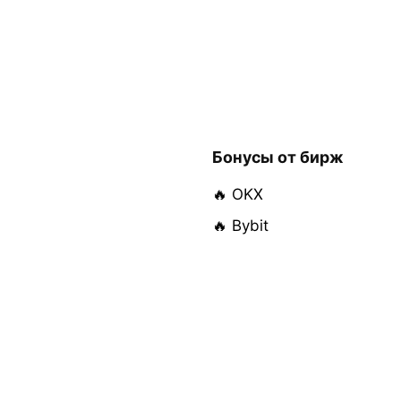
Бонусы от бирж
🔥 OKX
🔥 Bybit