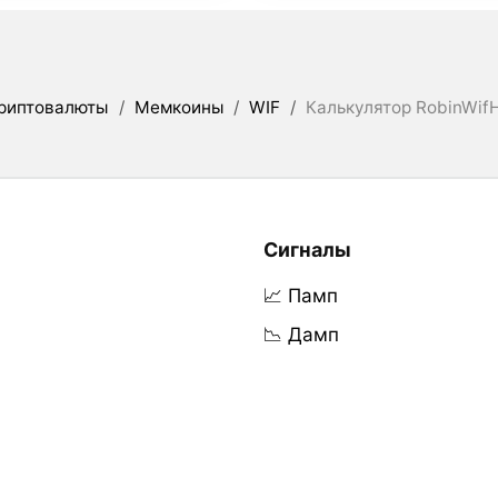
риптовалюты
/
Мемкоины
/
WIF
/
Калькулятор RobinWif
Сигналы
📈 Памп
📉 Дамп