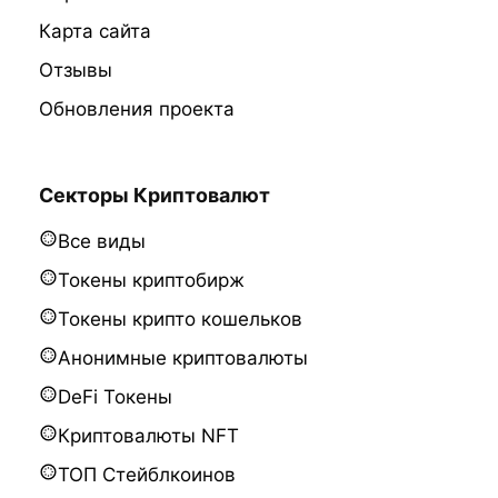
Карта сайта
Отзывы
Обновления проекта
Секторы Криптовалют
Все виды
Токены криптобирж
Токены крипто кошельков
Анонимные криптовалюты
DeFi Токены
Криптовалюты NFT
ТОП Стейблкоинов