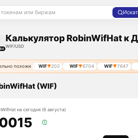
 токенам или биржам
Искат
Калькулятор RobinWifHat к 
WIF/USD
84
ельно похожи
WIF
202
WIF
6704
WIF
7647
binWifHat (WIF)
nWifHat на сегодня (6 августа)
,0015