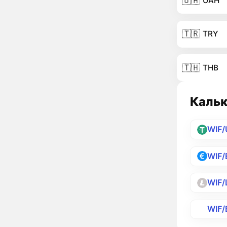
🇺🇦
UAH
🇹🇷
TRY
🇹🇭
THB
Кальк
WIF
WIF/
WIF/
WIF