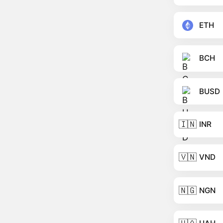
ETH
BCH
BUSD
🇮🇳
INR
🇻🇳
VND
🇳🇬
NGN