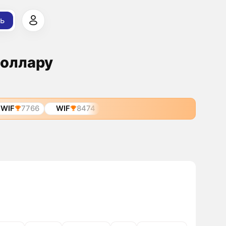
ь
Доллару
WIF
7766
WIF
8474