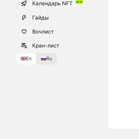
Календарь NFT
Гайды
Вочлист
Кран-лист
En
Ru