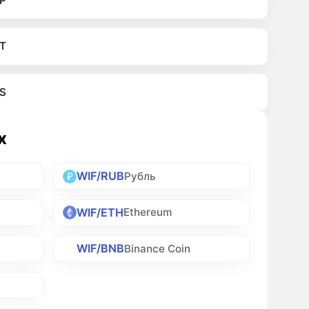
P
T
S
х
WIF/RUB
Рубль
WIF/ETH
Ethereum
WIF/BNB
Binance Coin