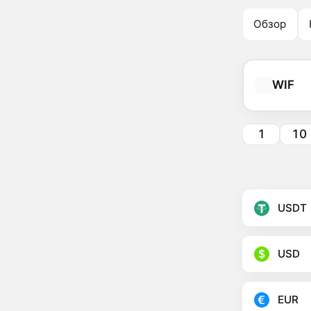
Обзор
WIF
1
10
USDT
USD
EUR