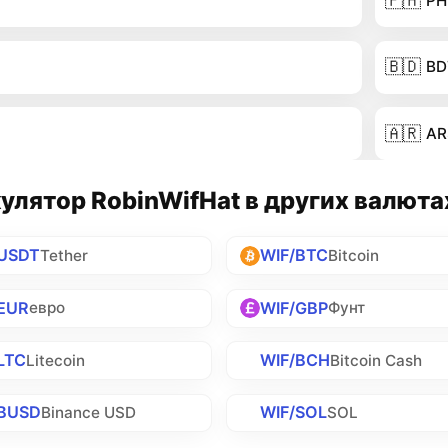
🇵🇭
PH
🇧🇩
BD
🇦🇷
AR
улятор RobinWifHat в других валюта
/USDT
WIF/BTC
Tether
Bitcoin
EUR
WIF/GBP
евро
Фунт
LTC
WIF/BCH
Litecoin
Bitcoin Cash
/BUSD
WIF/SOL
Binance USD
SOL