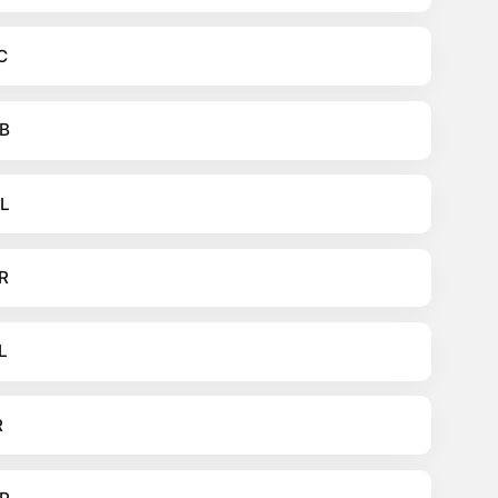
C
B
L
R
L
R