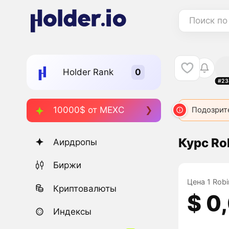
Поиск по
Holder Rank
#23
10000$ от MEXC
Подозрит
Курс Ro
Аирдропы
Биржи
Цена 1 Robi
Криптовалюты
$ 0
Индексы