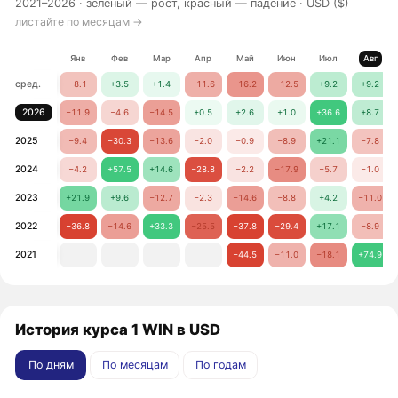
2021–2026 ·
зелёный — рост, красный — падение
· USD ($)
листайте по месяцам →
Янв
Фев
Мар
Апр
Май
Июн
Июл
Авг
сред.
−8.1
+3.5
+1.4
−11.6
−16.2
−12.5
+9.2
+9.2
2026
−11.9
−4.6
−14.5
+0.5
+2.6
+1.0
+36.6
+8.7
2025
−9.4
−30.3
−13.6
−2.0
−0.9
−8.9
+21.1
−7.8
2024
−4.2
+57.5
+14.6
−28.8
−2.2
−17.9
−5.7
−1.0
2023
+21.9
+9.6
−12.7
−2.3
−14.6
−8.8
+4.2
−11.0
2022
−36.8
−14.6
+33.3
−25.5
−37.8
−29.4
+17.1
−8.9
2021
−44.5
−11.0
−18.1
+74.9
История курса 1 WIN в USD
По дням
По месяцам
По годам