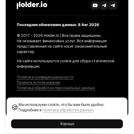
Последнее обновление данных: 8 Авг 2026
© 2017 - 2026 Holder.io | Все права защищены.
Не оказывает финансовых услуг. Вся информация
представленная на сайте носит ознакомительный
характер.
На сайте используются cookie для сбора статической
информации.
Политика конфиденциальности
Правила использования
Политика обработки персональных данных
Продукты
Мы используем cookie, что бы вам было удобно.
🍪
Ethereum GAS Tracker
Подробнее в
политике обработки данных
.
Хорошо