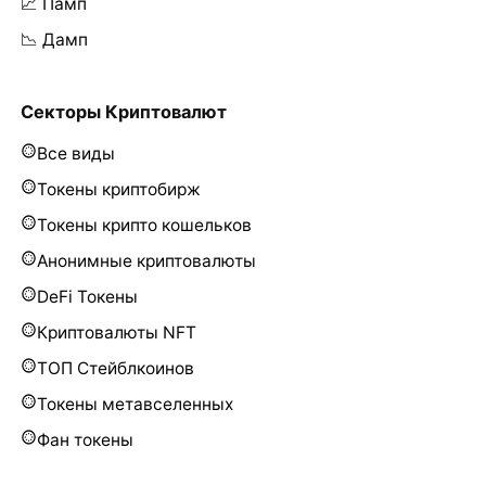
📈 Памп
📉 Дамп
Секторы Криптовалют
Все виды
Токены криптобирж
Токены крипто кошельков
Анонимные криптовалюты
DeFi Токены
Криптовалюты NFT
ТОП Стейблкоинов
Токены метавселенных
Фан токены