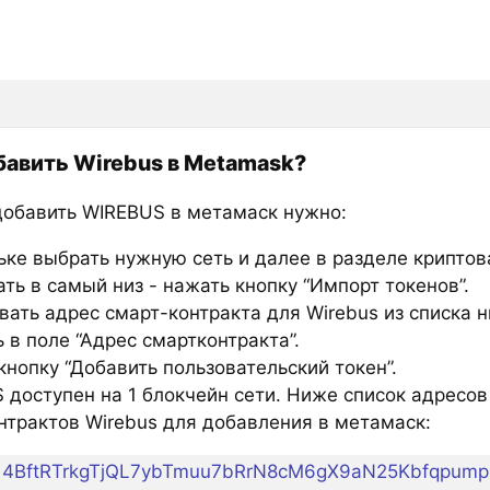
бавить Wirebus в Metamask?
добавить WIREBUS в метамаск нужно:
ьке выбрать нужную сеть и далее в разделе крипто
ть в самый низ - нажать кнопку “Импорт токенов”.
вать адрес смарт-контракта для Wirebus из списка н
 в поле “Адрес смартконтракта”.
нопку “Добавить пользовательский токен”.
 доступен на 1 блокчейн сети. Ниже список адресов
нтрактов Wirebus для добавления в метамаск:
4BftRTrkgTjQL7ybTmuu7bRrN8cM6gX9aN25Kbfqpump