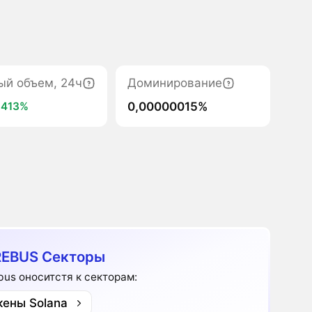
ый объем, 24ч
Доминирование
0,00000015%
+413%
EBUS Секторы
bus оноситстя к секторам:
кены Solana