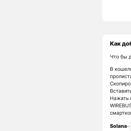
Как до
Что бы 
В кошел
пролиста
Скопиро
Вставить
Нажать к
WIREBUS
смартко
Solana
-