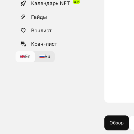
Календарь NFT
Гайды
Вочлист
Кран-лист
En
Ru
Обзор