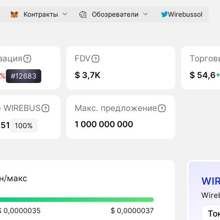
Контракты
Обозреватели
Wirebussol
зация
FDV
Торгов
$ 3,7K
$ 54,6
5%
#12683
е WIREBUS
Макс. предложение
1 000 000 000
251
100%
н/макс
WIR
Wire
$ 0,0000035
$ 0,0000037
То