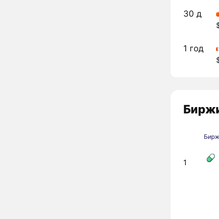
30 д
1 год
Биржи
Бир
1