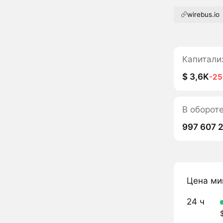
wirebus.io
Капитали
$ 3,6K
-2
В оборот
997 607 
Цена ми
24 ч