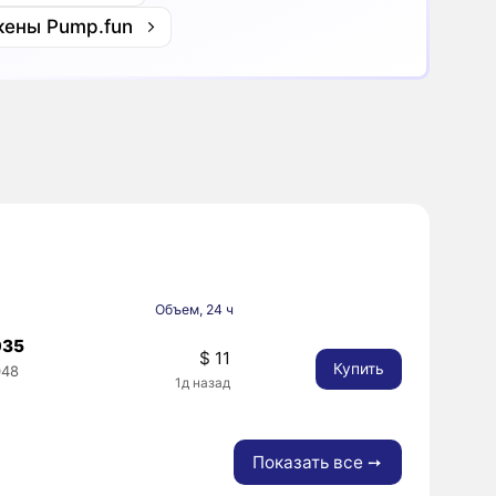
кены Pump.fun
Объем, 24 ч
035
$ 11
Купить
048
1д назад
Показать все ➙