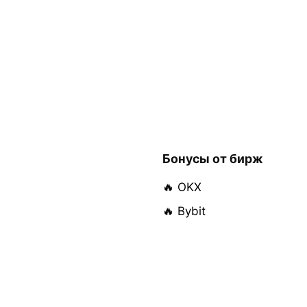
Бонусы от бирж
🔥 OKX
🔥 Bybit