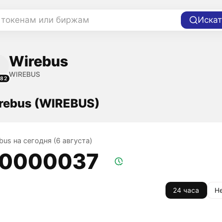
 токенам или биржам
Искат
Wirebus
WIREBUS
182
rebus (WIREBUS)
bus на сегодня (6 августа)
,0000037
24 часа
Н