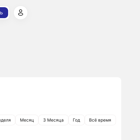
ь
еделя
Месяц
3 Месяца
Год
Всё время