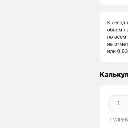
К сегод
объём н
по всем
на отме
или 0,03
Кальку
1 WIRE