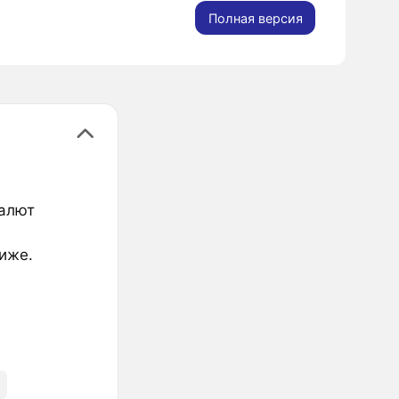
Полная версия
валют
иже.