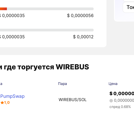
То
$ 0,0000035
$ 0,0000056
$ 0,0000035
$ 0,00012
 где торгуется WIREBUS
жа
Пара
Цена
$ 0,0000
PumpSwap
WIREBUS/SOL
◎ 0,000000
1,0
спред 0.68%