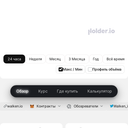
24 часа
Неделя
Месяц
3 Месяца
Год
Всё время
Макс / Мин
Профиль объёма
Обзор
Курс
Где купить
Калькулятор
walken.io
Контракты
Обозреватели
Walken_