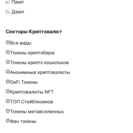
📈 Памп
📉 Дамп
Секторы Криптовалют
Все виды
Токены криптобирж
Токены крипто кошельков
Анонимные криптовалюты
DeFi Токены
Криптовалюты NFT
ТОП Стейблкоинов
Токены метавселенных
Фан токены