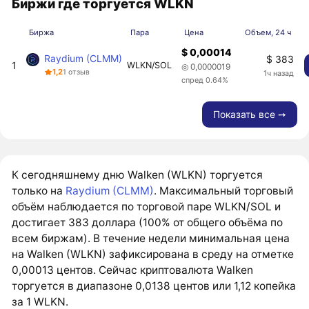
Биржи где торгуется WLKN
Биржа
Пара
Цена
Объем, 24 ч
$ 0,00014
Raydium (CLMM)
$ 383
1
WLKN/SOL
◎ 0,0000019
1,2
1 отзыв
1ч назад
спред 0.64%
Показать все ➙
К сегодняшнему дню Walken (WLKN) торгуется
только на
Raydium (CLMM)
. Максимальный торговый
объём наблюдается по торговой паре WLKN/SOL и
достигает 383 доллара (100% от общего объёма по
всем биржам). В течение недели минимальная цена
на Walken (WLKN) зафиксирована в среду на отметке
0,00013 центов. Сейчас криптовалюта Walken
торгуется в диапазоне 0,0138 центов или 1,12 копейка
за 1 WLKN.