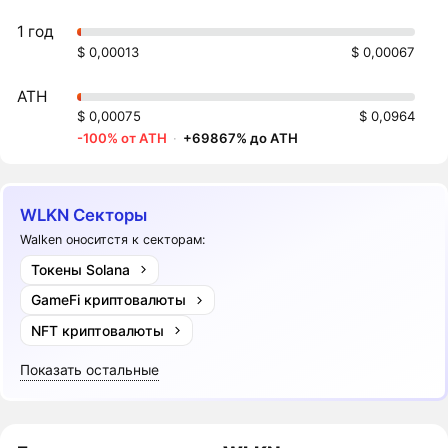
1 год
$ 0,00013
$ 0,00067
ATH
$ 0,00075
$ 0,0964
-100% от ATH
·
+69867% до ATH
WLKN Секторы
Walken оноситстя к секторам:
Токены Solana
GameFi криптовалюты
NFT криптовалюты
Показать остальные