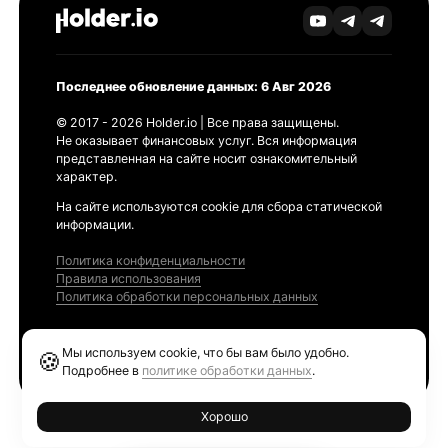
Последнее обновление данных: 6 Авг 2026
© 2017 - 2026 Holder.io | Все права защищены.
Не оказывает финансовых услуг. Вся информация
представленная на сайте носит ознакомительный
характер.
На сайте используются cookie для сбора статической
информации.
Политика конфиденциальности
Правила использования
Политика обработки персональных данных
Продукты
Мы используем cookie, что бы вам было удобно.
🍪
Ethereum GAS Tracker
Подробнее в
политике обработки данных
.
Хорошо