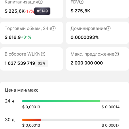
Капитализация
FDV
$ 275,6K
$ 225,6K
-17%
#5149
Торговый объем, 24ч
Доминирование
$ 616,9
0,0000093%
+31%
В обороте WLKN
Макс. предложение
2 000 000 000
1 637 539 749
82%
Цена мин/макс
24 ч
$ 0,00013
$ 0,00014
30 д
$ 0,00013
$ 0,00017