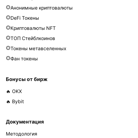
Анонимные криптовалюты
DeFi Токены
Криптовалюты NFT
ТОП Стейблкоинов
Токены метавселенных
Фан токены
Бонусы от бирж
🔥 OKX
🔥 Bybit
Документация
Методология