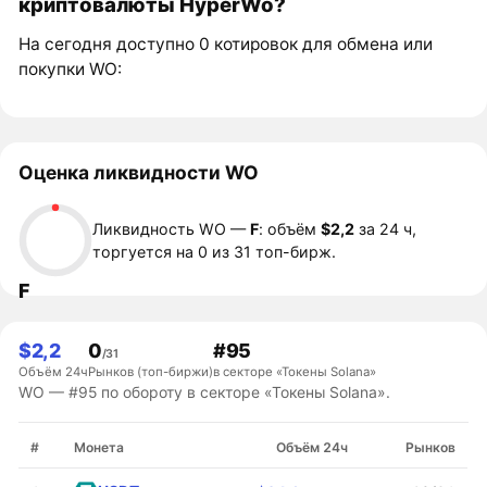
криптовалюты HyperWo?
На сегодня доступно 0 котировок для обмена или
покупки WO:
Оценка ликвидности WO
Ликвидность WO —
F
: объём
$2,2
за 24 ч,
торгуется на 0 из 31 топ-бирж.
F
$2,2
0
#95
/31
Объём 24ч
Рынков (топ-биржи)
в секторе «Токены Solana»
WO — #95 по обороту в секторе «Токены Solana».
#
Монета
Объём 24ч
Рынков