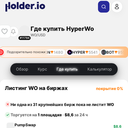
Где купить HyperWo
WO/USD
#11784
RION
1480
HYPER
5541
BOT
9555
Подозрительно похожи
Обзор
Курс
Где купить
Калькулятор
Листинг WO на биржах
покрытие 0%
Ни одна из 31 крупнейших бирж пока не листит
WO
Торгуется на
1 площадке
·
$8,6
за 24 ч
PumpSwap
$8,6