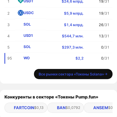
USDT
1
$24,6 млрд.
19
/31
USDC
2
$5,9 млрд.
19
/31
SOL
3
$1,4 млрд.
26
/31
USD1
4
$544,7 млн.
13
/31
SOL
5
$297,3 млн.
0
/31
WO
95
$2,2
0
/31
Все рынки сектора «Токены Solana»
Конкуренты в секторе «Токены Pump.fun»
FARTCOIN
BAN
ANSEM
$0,13
$0,0792
$0,1