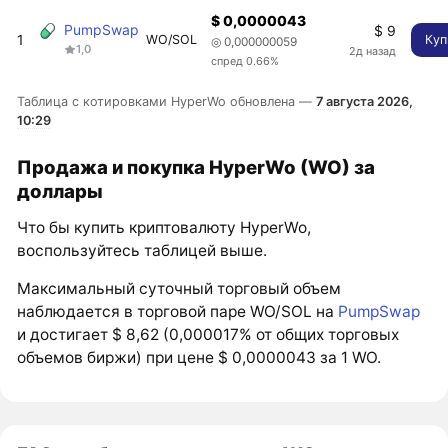
$ 0,0000043
PumpSwap
$ 9
1
WO/SOL
Куп
◎ 0,000000059
1,0
2д назад
спред 0.66%
Таблица с котировками HyperWo обновлена —
7 августа 2026,
10:29
Продажа и покупка HyperWo (WO) за
доллары
Что бы купить криптовалюту HyperWo,
воспользуйтесь таблицей выше.
Максимальный суточный торговый объем
наблюдается в торговой паре WO/SOL на
PumpSwap
и достигает $ 8,62 (0,000017% от общих торговых
объемов биржи) при цене $ 0,0000043 за 1 WO.