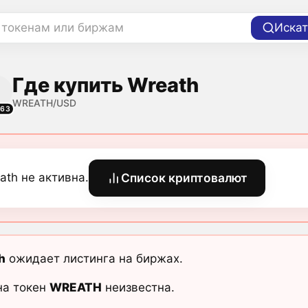
 токенам или биржам
Искат
Где купить Wreath
WREATH/USD
163
ath не активна.
Список криптовалют
h
ожидает листинга на биржах.
на токен
WREATH
неизвестна.