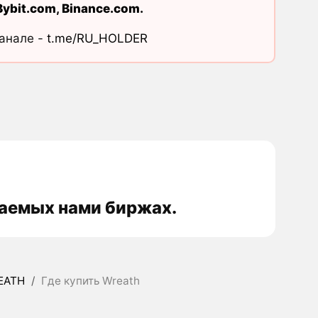
Bybit.com
,
Binance.com
.
канале -
t.me/RU_HOLDER
ваемых нами биржах.
EATH
/
Где купить Wreath