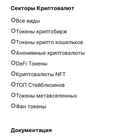
Секторы Криптовалют
Все виды
Токены криптобирж
Токены крипто кошельков
Анонимные криптовалюты
DeFi Токены
Криптовалюты NFT
ТОП Стейблкоинов
Токены метавселенных
Фан токены
Документация