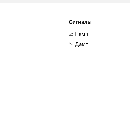
Сигналы
📈 Памп
📉 Дамп