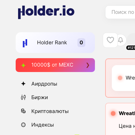
Поиск по
Holder Rank
#12
10000$ от MEXC
Wre
Аирдропы
Биржи
Криптовалюты
Wreat
Индексы
Цена 