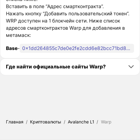
Вставить в поле “Адрес смартконтракта”.
Нажать кнопку “Добавить пользовательский токен”.
WRP доступен на 1 блокчейн сети. Ниже список
адресов смартконтрактов Warp для добавления в
метамаск:
Base
-
0x1dd264855c7de0e2fe2cdd6e82bcc71bd86c4fe9
Где найти официальные сайты Warp?
Главная
/
Криптовалюты
/
Avalanche L1
/
Warp