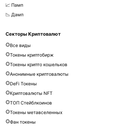
📈 Памп
📉 Дамп
Секторы Криптовалют
Все виды
Токены криптобирж
Токены крипто кошельков
Анонимные криптовалюты
DeFi Токены
Криптовалюты NFT
ТОП Стейблкоинов
Токены метавселенных
Фан токены