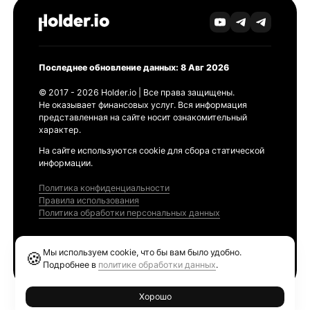
Последнее обновление данных: 8 Авг 2026
© 2017 - 2026 Holder.io | Все права защищены.
Не оказывает финансовых услуг. Вся информация
представленная на сайте носит ознакомительный
характер.
На сайте используются cookie для сбора статической
информации.
Политика конфиденциальности
Правила использования
Политика обработки персональных данных
Продукты
Мы используем cookie, что бы вам было удобно.
🍪
Ethereum GAS Tracker
Подробнее в
политике обработки данных
.
Хорошо