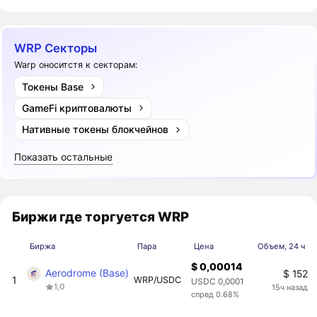
WRP Секторы
Warp оноситстя к секторам:
Токены Base
GameFi криптовалюты
Нативные токены блокчейнов
Показать остальные
Биржи где торгуется WRP
Биржа
Пара
Цена
Объем, 24 ч
$ 0,00014
Aerodrome (Base)
$ 152
1
WRP/USDC
USDC 0,0001
1,0
15ч назад
спред 0.68%