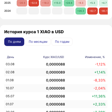
2025
−20.5
−52.6
−18.2
+15.0
+24.6
−9.3
+5.3
+4.7
2024
+26.3
−62.7
−80.1
История курса 1 XIAO в USD
По дням
По месяцам
По годам
День
Курс XIAO/USD
Изменение, %
0,0000088
-1,12%
03.08
0,0000089
+1,14%
02.08
0,0000088
-8,33%
01.08
0,0000096
-2,04%
10.07
0,0000098
+11,36%
05.07
0,0000088
+2,33%
01.07