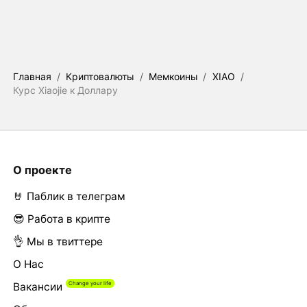
Главная
/
Криптовалюты
/
Мемкоины
/
XIAO
/
Курс Xiaojie к Доллару
О проекте
🤘 Паблик в телеграм
😎 Работа в крипте
👌 Мы в твиттере
О Нас
Вакансии