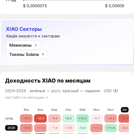
$ 0,0000075
$ 0,00009
XIAO Секторы
Xiaojie оноситстя к секторам:
Мемкоины
Токены Solana
Доходность
XIAO
по месяцам
2024–2026 ·
зелёный — рост, красный — падение
· USD ($)
листайте по месяцам →
Янв
Фев
Мар
Апр
Май
Июн
Июл
Авг
сред.
−19.5
−35.0
−9.6
+6.5
+13.3
−0.1
−15.2
−27.9
2026
−18.6
−17.3
−1.0
−1.9
+2.0
−17.3
+11.6
−8.3