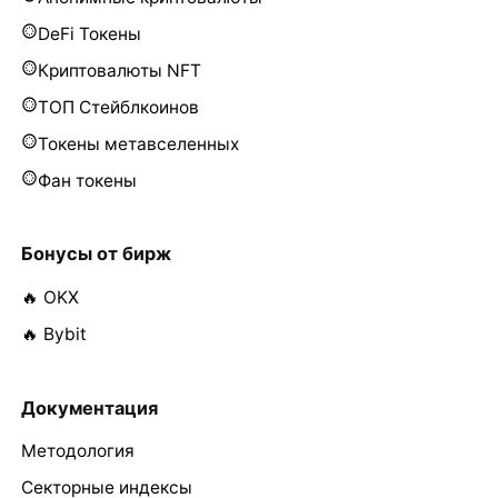
DeFi Токены
Криптовалюты NFT
ТОП Стейблкоинов
Токены метавселенных
Фан токены
Бонусы от бирж
🔥 OKX
🔥 Bybit
Документация
Методология
Секторные индексы