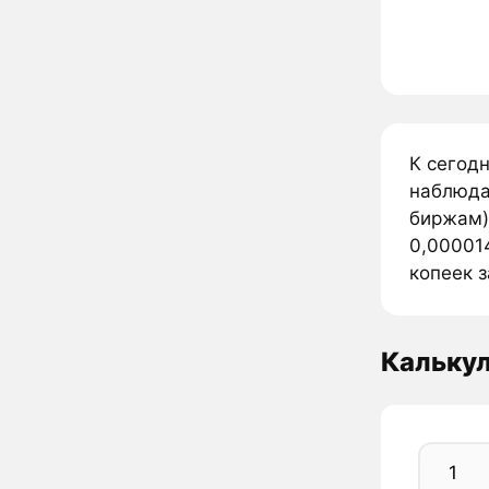
К сегод
наблюда
биржам).
0,000014
копеек з
Калькул