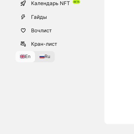
Календарь NFT
Гайды
Вочлист
Кран-лист
En
Ru