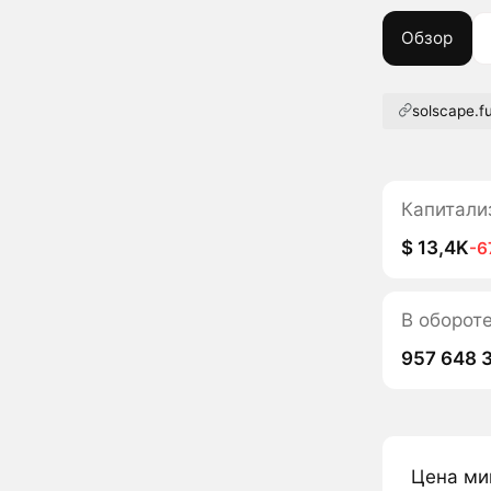
Обзор
solscape.f
Капитали
$ 13,4K
-6
В оборот
957 648 
Цена ми