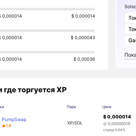
Sols
$ 0,000014
$ 0,000014
То
То
$ 0,000014
$ 0,000043
Ga
Пока
$ 0,000014
$ 0,00036
 где торгуется XP
жа
Пара
Цена
$ 0,000014
PumpSwap
XP/SOL
◎ 0,00000019
1,0
спред 0.64%