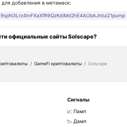
e для добавления в метамаск:
9spN3Lrz4tnFXaXfR9QzKdiMd2hE4AUbAJntui21pump
йти официальные сайты Solscape?
риптовалюты
/
GameFi криптовалюты
/
Solscape
Сигналы
📈 Памп
📉 Дамп