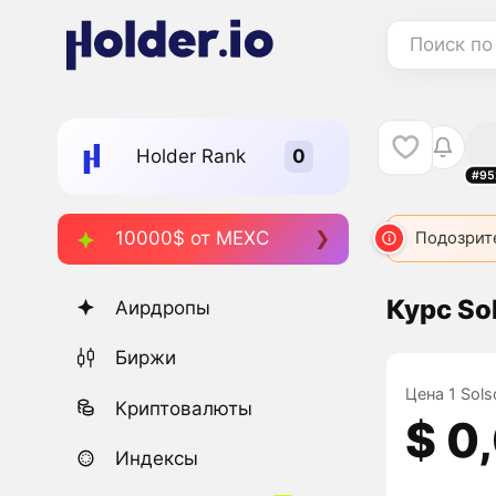
Поиск по
Holder Rank
#95
10000$ от MEXC
Подозрит
Курс So
Аирдропы
Биржи
Цена 1 Sols
Криптовалюты
$ 0
Индексы