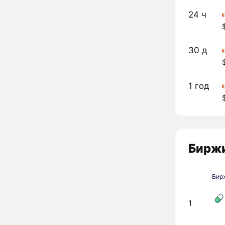
24 ч
30 д
1 год
Биржи
Бир
1