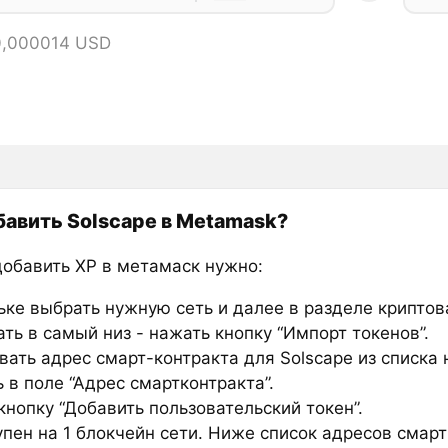
0,000014 USD
бавить Solscape в Metamask?
добавить XP в метамаск нужно:
ьке выбрать нужную сеть и далее в разделе крипто
ть в самый низ - нажать кнопку “Импорт токенов”.
вать адрес смарт-контракта для Solscape из списка 
 в поле “Адрес смартконтракта”.
нопку “Добавить пользовательский токен”.
упен на 1 блокчейн сети. Ниже список адресов смар