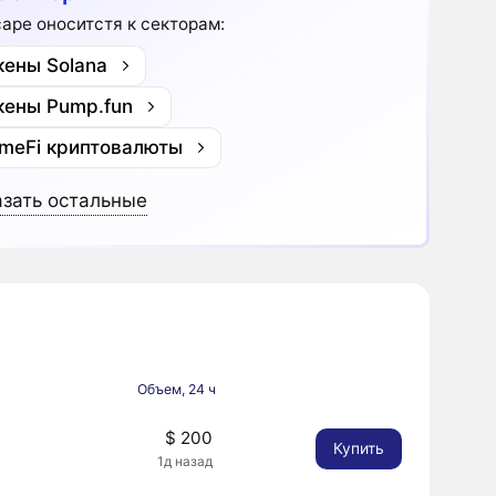
cape оноситстя к секторам:
кены Solana
кены Pump.fun
meFi криптовалюты
зать остальные
Объем, 24 ч
$ 200
Купить
1д назад