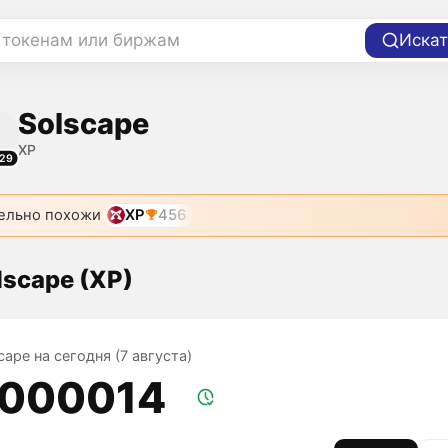
 токенам или биржам
Искат
Solscape
XP
29
ельно похожи
XP
456
lscape (XP)
cape на сегодня (7 августа)
,000014