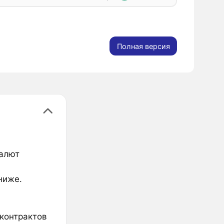
Полная версия
валют
ниже.
тконтрактов