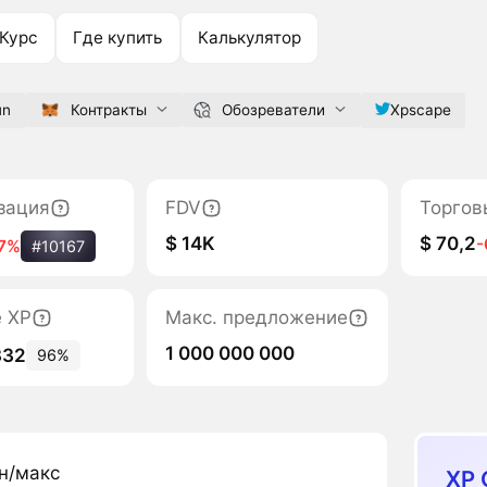
Курс
Где купить
Калькулятор
un
Контракты
Обозреватели
Xpscape
зация
FDV
Торгов
$ 14K
$ 70,2
7%
#10167
е XP
Макс. предложение
1 000 000 000
332
96%
н/макс
XP 