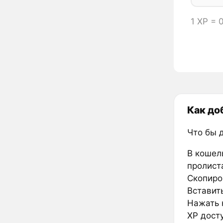
1 XP = 
Как до
Что бы 
В кошел
пролиста
Скопиро
Вставить
Нажать к
XP дост