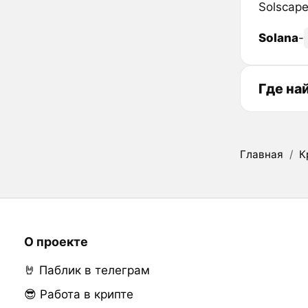
Solscap
Solana
-
Где на
Главная
/
К
О проекте
🤘 Паблик в телеграм
😎 Работа в крипте