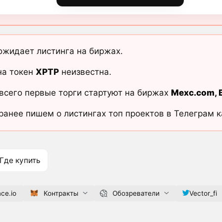
жидает листинга на биржах.
на токен
XPTP
неизвестна.
всего первые торги стартуют на биржах
Mexc.com
,
ранее пишем о листингах топ проектов в Телеграм 
Где купить
nce.io
Контракты
Обозреватели
Vector_fi