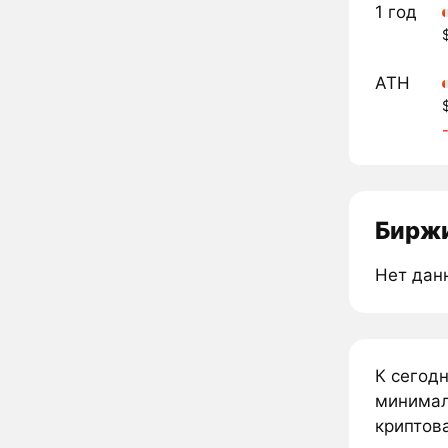
1 год
ATH
Биржи
Нет дан
К сегод
минимал
криптова