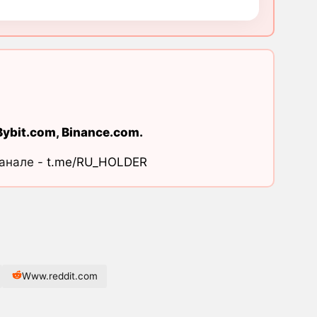
Bybit.com
,
Binance.com
.
канале -
t.me/RU_HOLDER
Www.reddit.com