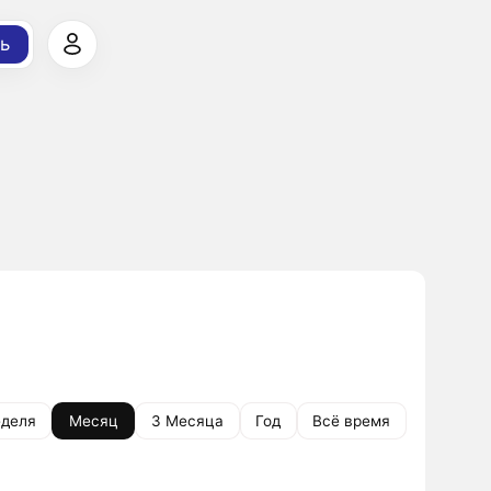
ь
деля
Месяц
3 Месяца
Год
Всё время