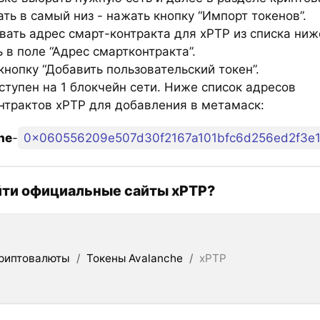
ть в самый низ - нажать кнопку “Импорт токенов”.
вать адрес смарт-контракта для xPTP из списка ниж
 в поле “Адрес смартконтракта”.
нопку “Добавить пользовательский токен”.
ступен на 1 блокчейн сети. Ниже список адресов
нтрактов xPTP для добавления в метамаск:
he
-
0x060556209e507d30f2167a101bfc6d256ed2f3e
йти официальные сайты xPTP?
риптовалюты
/
Токены Avalanche
/
xPTP