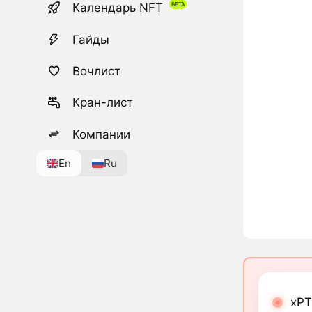
Календарь NFT
Гайды
Вочлист
Кран-лист
Компании
En
Ru
xPT