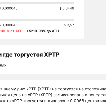
$ 0,000045
$ 0,0446
$ 0,000045
$ 3,57
-100% от ATH
·
+5219198% до ATH
 где торгуется XPTP
ных
няшнему дню xPTP (XPTP) не торгуется на отслежив
ьная цена на xPTP (XPTP) зафиксирована в понедель
люта xPTP торгуется в диапазоне 0,0068 центов или