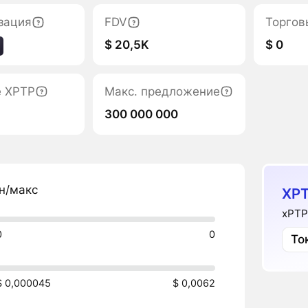
зация
FDV
Торгов
$ 20,5K
$ 0
е XPTP
Макс. предложение
300 000 000
н/макс
XPT
xPTP
0
0
То
$ 0,000045
$ 0,0062