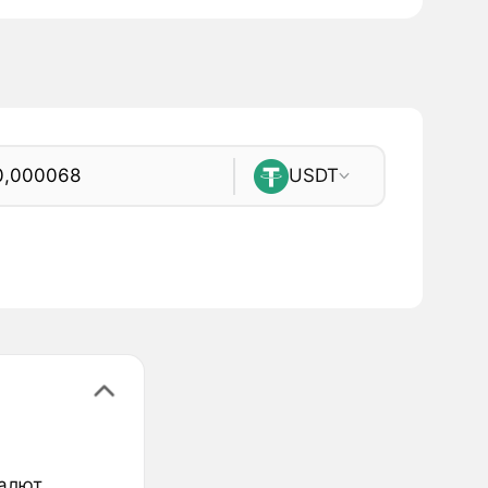
USDT
валют