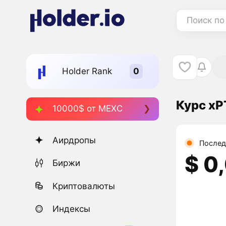
Поиск по
Holder Rank
Курс xP
10000$ от MEXC
Аирдропы
Послед
$ 0
Биржи
Криптовалюты
Индексы