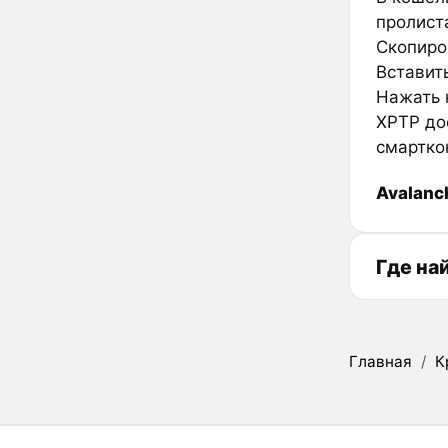
пролиста
Скопиро
Вставить
Нажать к
XPTP до
смартко
Avalanc
Где на
Главная
/
К