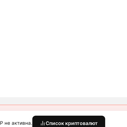
P не активна.
Список криптовалют