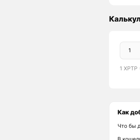
Кальку
1 XPTP
Как до
Что бы 
В кошел