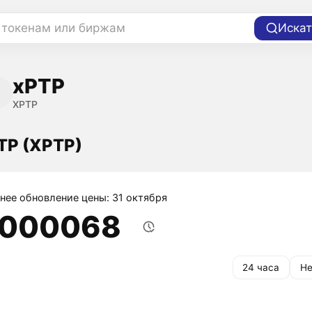
 токенам или биржам
Искат
xPTP
XPTP
TP (XPTP)
нее обновление цены: 31 октября
,000068
24 часа
Не