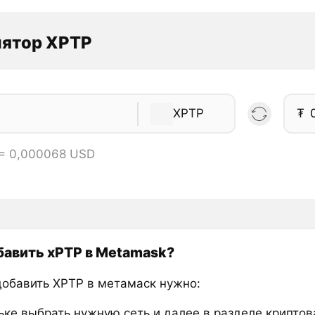
лятор XPTP
XPTP
₮
 = 0,000068 USD
бавить xPTP в Metamask?
добавить XPTP в метамаск нужно:
ьке выбрать нужную сеть и далее в разделе крипто