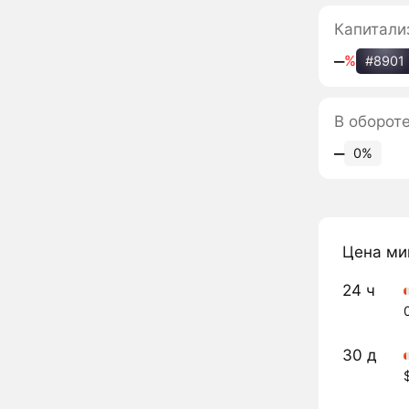
Капитали
‒
%
#8901
В оборот
‒
0%
Цена ми
24 ч
30 д