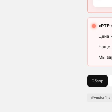
xPTP
о
Цена 
Чаще 
Мы за
Обзор
vectorfina