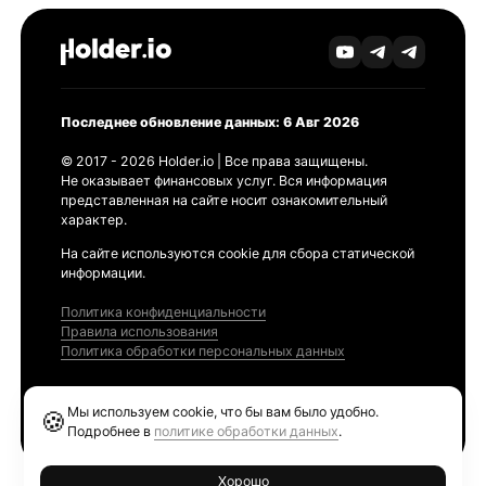
Последнее обновление данных: 6 Авг 2026
© 2017 - 2026 Holder.io | Все права защищены.
Не оказывает финансовых услуг. Вся информация
представленная на сайте носит ознакомительный
характер.
На сайте используются cookie для сбора статической
информации.
Политика конфиденциальности
Правила использования
Политика обработки персональных данных
Продукты
Мы используем cookie, что бы вам было удобно.
🍪
Ethereum GAS Tracker
Подробнее в
политике обработки данных
.
Хорошо