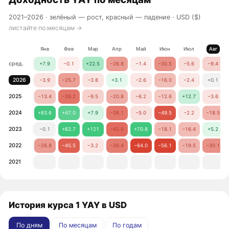
2021–2026 ·
зелёный — рост, красный — падение
· USD ($)
листайте по месяцам →
Янв
Фев
Мар
Апр
Май
Июн
Июл
Авг
сред.
+7.9
−0.1
+22.5
−26.8
−1.4
−30.5
−5.6
−9.4
2026
−3.9
−25.7
−3.8
+3.1
−2.6
−16.0
−2.4
+0.1
2025
−13.4
−39.2
−9.5
−20.8
−6.2
−12.6
+12.7
−3.6
2024
+83.6
+47.0
+7.9
−38.1
−5.0
−49.5
−2.2
−18.5
2023
−0.1
+62.7
+121
−42.0
+70.8
−18.1
−16.4
+5.2
2022
−26.8
−45.5
−3.2
−36.4
−64.0
−56.1
−19.5
−30.1
2021
История курса 1 YAY в USD
По дням
По месяцам
По годам