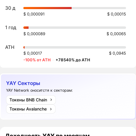
30 д
$ 0,000091
$ 0,00015
1 год
$ 0,000089
$ 0,00065
ATH
$ 0,00017
$ 0,0945
-100% от ATH
·
+78540% до ATH
YAY Секторы
YAY Network оноситстя к секторам:
Токены BNB Chain
Токены Avalanche
Доходность
YAY
по месяцам