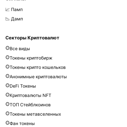
📈 Памп
📉 Дамп
Секторы Криптовалют
Все виды
Токены криптобирж
Токены крипто кошельков
Анонимные криптовалюты
DeFi Токены
Криптовалюты NFT
ТОП Стейблкоинов
Токены метавселенных
Фан токены