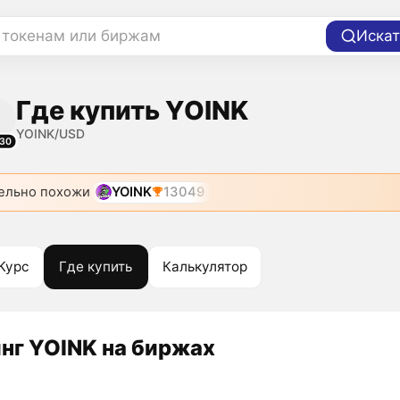
 токенам или биржам
Искат
Где купить YOINK
YOINK/USD
30
ельно похожи
YOINK
13049
Курс
Где купить
Калькулятор
нг YOINK на биржах