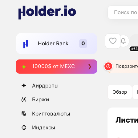
Поиск по
Holder Rank
#63
10000$ от MEXC
Подозрит
Аирдропы
Обзор
Биржи
Криптовалюты
Листи
Индексы