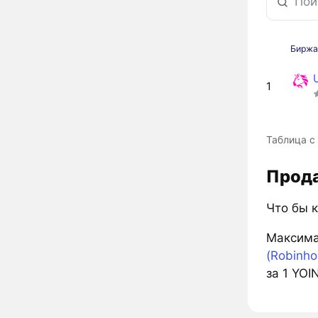
Бирж
1
Таблица с
Прода
Что бы 
Максима
(Robinho
за 1 YOI