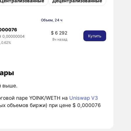
Централизованные
Децентрализованные
Объем, 24 ч
,000076
$ 6 292
Купить
 0,00000004
8ч назад
 0.62%
лары
й выше.
рговой паре YOINK/WETH на
Uniswap V3
вых объемов биржи) при цене $ 0,000076