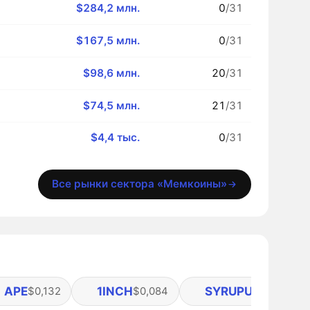
$284,2 млн.
0
/31
$167,5 млн.
0
/31
$98,6 млн.
20
/31
$74,5 млн.
21
/31
$4,4 тыс.
0
/31
Все рынки сектора «Мемкоины»
APE
1INCH
SYRUPUSDG
$0,132
$0,084
$1,00