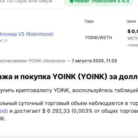
Holder TrustScore ≥ 4.5
а
Пара
Цена
$ 0
Uniswap V3 (Robinhood)
YOINK/WETH
WETH
1,0
спред
 котировками YOINK обновлена —
7 августа 2026, 11:25
жа и покупка YOINK (YOINK) за дол
купить криптовалюту YOINK, воспользуйтесь таблице
льный суточный торговый объем наблюдается в то
od)
и достигает $ 6 292,33 (0,003% от общих торго
NK.