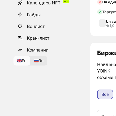
Ни одн
Календарь NFT
Торгуе
Гайды
Unisw
1,0
Вочлист
Кран-лист
Компании
Биржи
En
Ru
Найдена
YOINK 
объеме 
Все