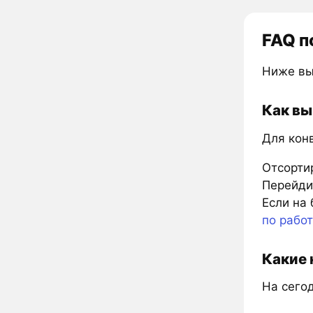
FAQ п
Ниже вы
Как вы
Для кон
Отсорти
Перейдит
Если на 
по рабо
Какие 
На сегод