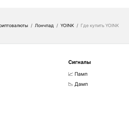
риптовалюты
/
Лончпад
/
YOINK
/
Где купить YOINK
Сигналы
📈 Памп
📉 Дамп