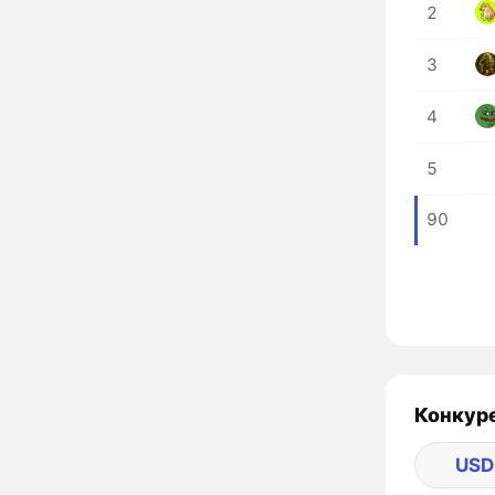
2
3
4
5
90
Конкуре
USD