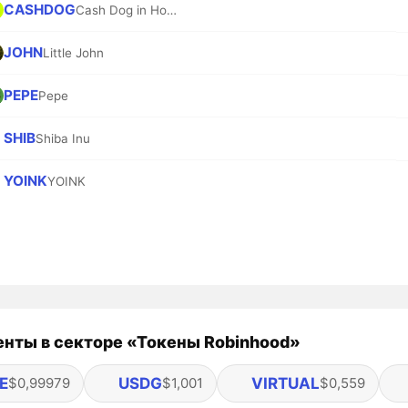
CASHDOG
Cash Dog in Hood
JOHN
Little John
PEPE
Pepe
SHIB
Shiba Inu
YOINK
YOINK
нты в секторе «Токены Robinhood»
E
USDG
VIRTUAL
$0,99979
$1,001
$0,559