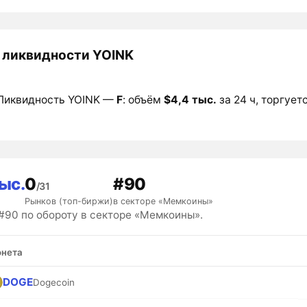
 ликвидности YOINK
Ликвидность YOINK —
F
: объём
$4,4 тыс.
за 24 ч, торгуетс
ыс.
0
#90
/31
Рынков (топ-биржи)
в секторе «Мемкоины»
#90 по обороту в секторе «Мемкоины».
нета
DOGE
Dogecoin