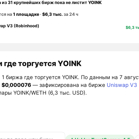
а из 31 крупнейших бирж пока не листит
YOINK
тся на
1 площадке
·
$6,3 тыс.
за 24 ч
ap V3 (Robinhood)
$6,3 т
 где торгуется YOINK
 1 биржа где торгуется YOINK. По данным на 7 авгу
—
$0,000076
— зафиксирована на бирже
Uniswap V3 
пары YOINK/WETH (6,3 тыс. USD).