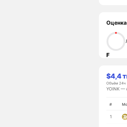
Оценка
F
$4,4 т
Объём 24ч
YOINK — 
#
Мо
1