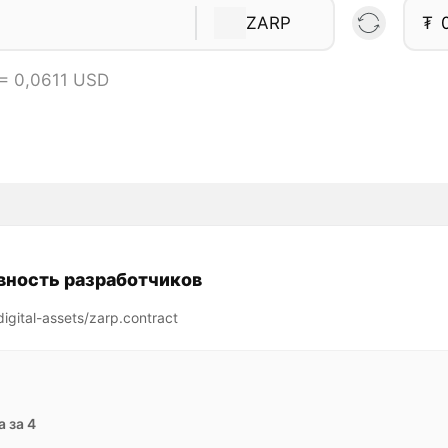
ZARP
₮
= 0,0611 USD
вность разработчиков
igital-assets/zarp.contract
 за 4