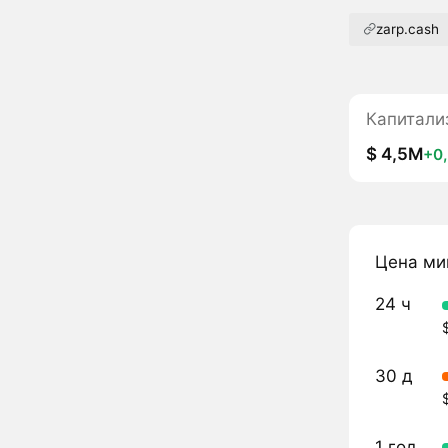
zarp.cash
Капитали
$ 4,5M
+0
Цена ми
24 ч
30 д
1 год