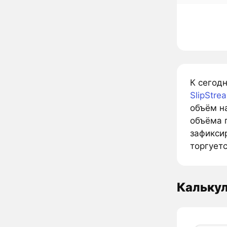
К сегодн
SlipStre
объём н
объёма 
зафиксир
торгуетс
Кальку