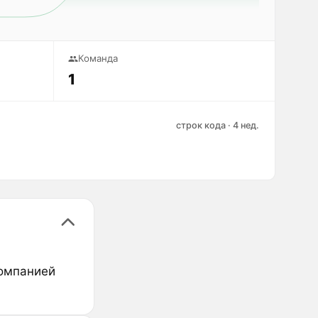
Команда
1
строк кода · 4 нед.
компанией