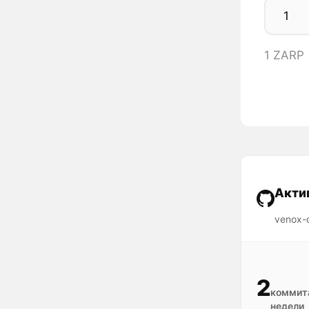
1 ZARP 
Акти
venox-d
2
коммита
недели