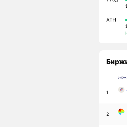
ATH
Биржи
Бирж
1
2