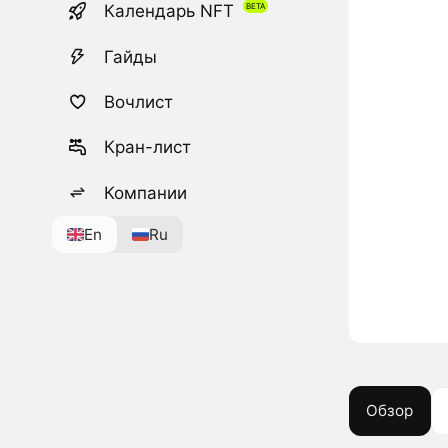
Календарь NFT
Гайды
Вочлист
Кран-лист
Компании
En
Ru
Обзор