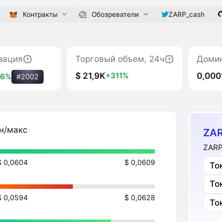
Контракты
Обозреватели
ZARP_cash
зация
Торговый объем, 24ч
Доми
$ 21,9K
0,000
+311%
,6%
#2002
н/макс
ZAR
ZARP
$ 0,0604
$ 0,0609
То
То
$ 0,0594
$ 0,0628
То