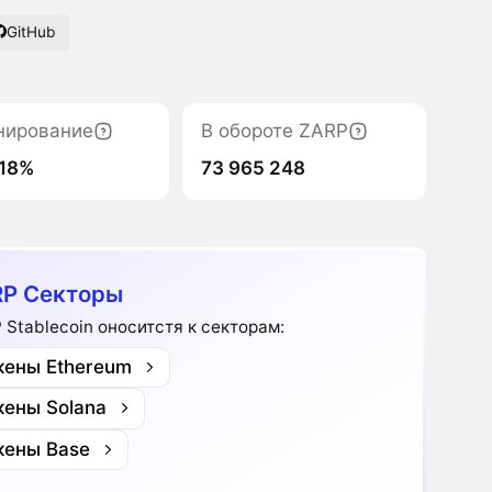
GitHub
нирование
В обороте ZARP
18%
73 965 248
P Секторы
 Stablecoin оноситстя к секторам:
кены Ethereum
кены Solana
кены Base