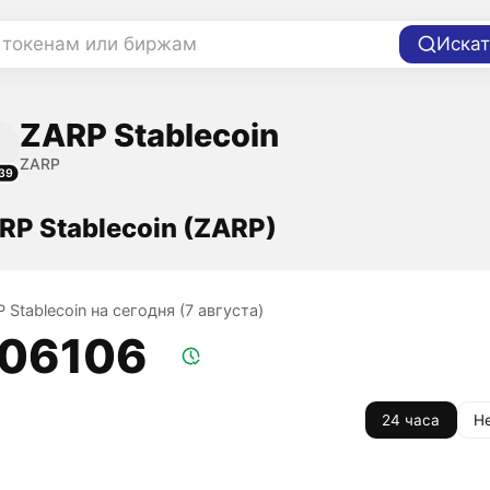
 токенам или биржам
Искат
ZARP Stablecoin
ZARP
39
RP Stablecoin (ZARP)
 Stablecoin на сегодня (7 августа)
,06106
24 часа
Н