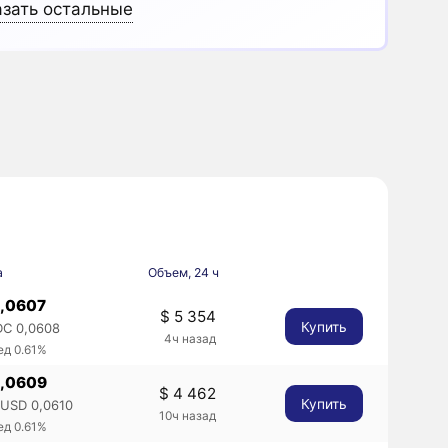
зать остальные
а
Объем, 24 ч
0,0607
$ 5 354
Купить
C 0,0608
4ч назад
ед 0.61%
0,0609
$ 4 462
Купить
USD 0,0610
10ч назад
ед 0.61%