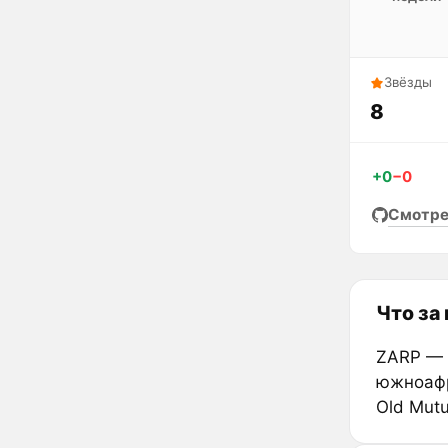
Звёзды
8
+0
−0
Смотре
Что за
ZARP — 
южноафр
Old Mutu