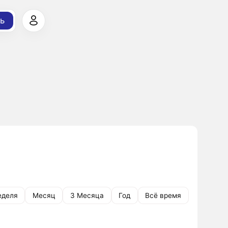
ь
еделя
Месяц
3 Месяца
Год
Всё время