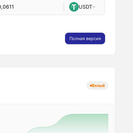
USDT
Полная версия
Вялый