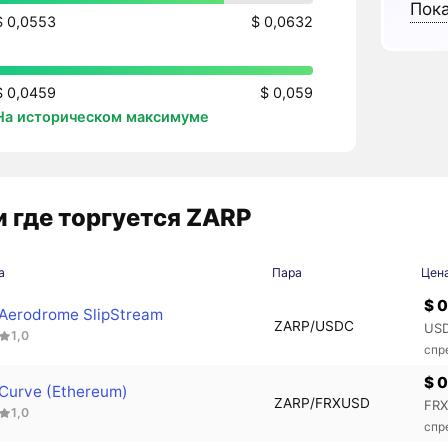
Пока
$ 0,0553
$ 0,0632
$ 0,0459
$ 0,059
На историческом максимуме
 где торгуется ZARP
а
Пара
Цен
$ 
Aerodrome SlipStream
ZARP/USDC
USD
1,0
спр
$ 
Curve (Ethereum)
ZARP/FRXUSD
FRX
1,0
спр