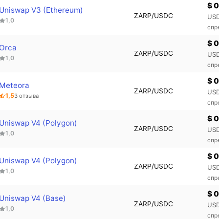
$ 
Uniswap V3 (Ethereum)
ZARP/USDC
USD
1,0
спр
$ 
Orca
ZARP/USDC
USD
1,0
спр
$ 
Meteora
ZARP/USDC
USD
1,5
3 отзыва
спр
$ 
Uniswap V4 (Polygon)
ZARP/USDC
USD
1,0
спр
$ 
Uniswap V4 (Polygon)
ZARP/USDC
USD
1,0
спр
$ 
Uniswap V4 (Base)
ZARP/USDC
USD
1,0
спр