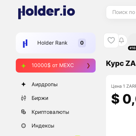
Поиск по
Holder Rank
#16
Курс ZA
10000$ от MEXC
Аирдропы
Цена 1 ZARP
$ 0
Биржи
Криптовалюты
Индексы