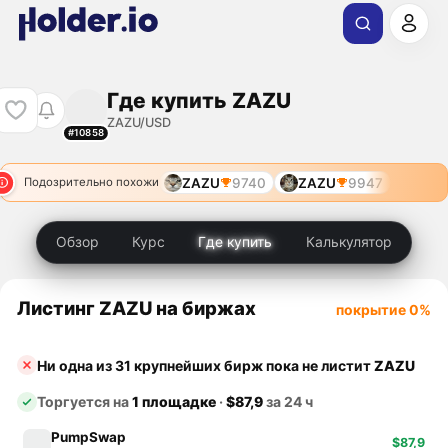
Где купить ZAZU
ZAZU/USD
#10858
ZAZU
9740
ZAZU
9947
Подозрительно похожи
Обзор
Курс
Где купить
Калькулятор
Листинг ZAZU на биржах
покрытие 0%
Ни одна из 31 крупнейших бирж пока не листит
ZAZU
Торгуется на
1 площадке
·
$87,9
за 24 ч
PumpSwap
$87,9