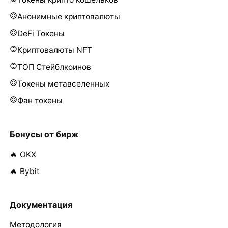
Анонимные криптовалюты
DeFi Токены
Криптовалюты NFT
ТОП Стейблкоинов
Токены метавселенных
Фан токены
Бонусы от бирж
🔥 OKX
🔥 Bybit
Документация
Методология