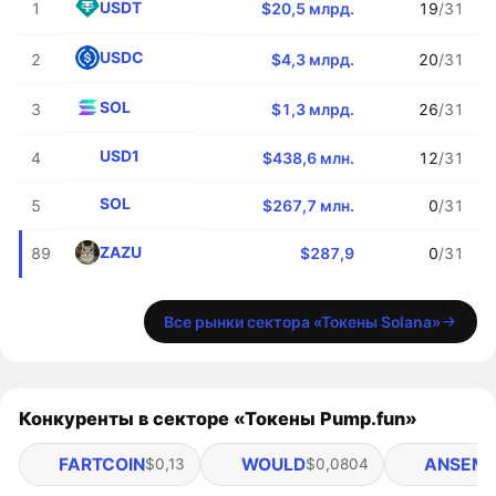
USDT
1
$20,5 млрд.
19
/31
USDC
2
$4,3 млрд.
20
/31
SOL
3
$1,3 млрд.
26
/31
USD1
4
$438,6 млн.
12
/31
SOL
5
$267,7 млн.
0
/31
ZAZU
89
$287,9
0
/31
Все рынки сектора «Токены Solana»
Конкуренты в секторе «Токены Pump.fun»
FARTCOIN
WOULD
ANSEM
$0,13
$0,0804
$