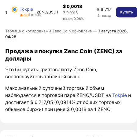
$ 0,0018
Tokpie
$ 6 717
1
ZENC/USDT
Купить
₮ 0,0018
3,0
1 отзыв
4ч назад
спред 0.06%
Таблица с котировками Zenc Coin обновлена —
7 августа 2026,
04:28
Продажа и покупка Zenc Coin (ZENC) за
доллары
Что бы купить криптовалюту Zenc Coin,
воспользуйтесь таблицей выше.
Максимальный суточный торговый объем
наблюдается в торговой паре ZENC/USDT на
Tokpie
и
достигает $ 6 717,05 (0,0914% от общих торговых
объемов биржи) при цене $ 0,0018 за 1 ZENC.