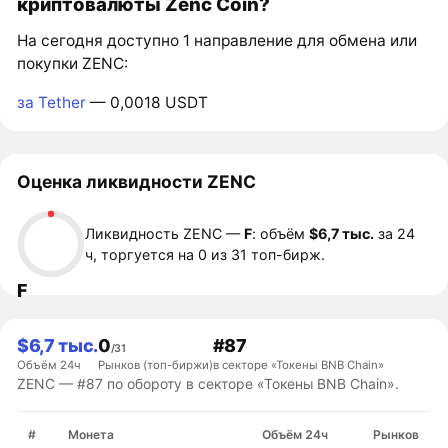
криптовалюты Zenc Coin?
На сегодня доступно 1 направление для обмена или
покупки ZENC:
за Tether
— 0,0018 USDT
Оценка ликвидности ZENC
Ликвидность ZENC —
F
: объём
$6,7 тыс.
за 24
ч, торгуется на 0 из 31 топ-бирж.
F
$6,7 тыс.
0
#87
/31
Объём 24ч
Рынков (топ-биржи)
в секторе «Токены BNB Chain»
ZENC — #87 по обороту в секторе «Токены BNB Chain».
#
Монета
Объём 24ч
Рынков