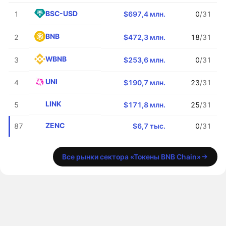
BSC-USD
1
$697,4 млн.
0
/31
BNB
2
$472,3 млн.
18
/31
WBNB
3
$253,6 млн.
0
/31
UNI
4
$190,7 млн.
23
/31
LINK
5
$171,8 млн.
25
/31
ZENC
87
$6,7 тыс.
0
/31
Все рынки сектора «Токены BNB Chain»