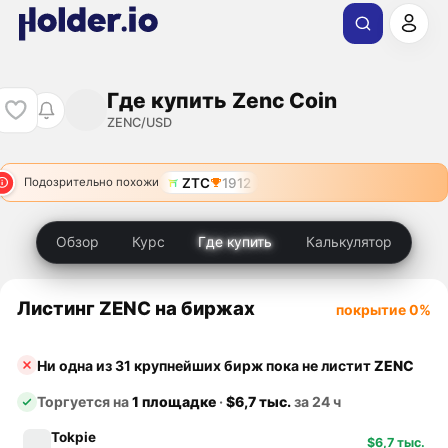
Где купить Zenc Coin
ZENC/USD
ZTC
1912
Подозрительно похожи
Обзор
Курс
Где купить
Калькулятор
Листинг ZENC на биржах
покрытие 0%
Ни одна из 31 крупнейших бирж пока не листит
ZENC
Торгуется на
1 площадке
·
$6,7 тыс.
за 24 ч
Tokpie
$6,7 тыс.