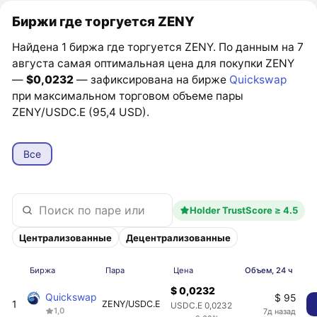
Биржи где торгуется ZENY
Найдена 1 биржа где торгуется ZENY. По данным на 7
августа самая оптимальная цена для покупки ZENY
—
$0,0232
— зафиксирована на бирже
Quickswap
при максимальном торговом объеме пары
ZENY/USDC.E (95,4 USD).
Все
Holder TrustScore ≥ 4.5
Централизованные
Децентрализованные
Биржа
Пара
Цена
Объем, 24 ч
$ 0,0232
Quickswap
$ 95
1
ZENY/USDC.E
USDC.E 0,0232
1,0
7д назад