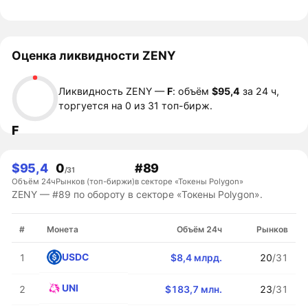
Оценка ликвидности ZENY
Ликвидность ZENY —
F
: объём
$95,4
за 24 ч,
торгуется на 0 из 31 топ-бирж.
F
$95,4
0
#89
/31
Объём 24ч
Рынков (топ-биржи)
в секторе «Токены Polygon»
ZENY — #89 по обороту в секторе «Токены Polygon».
#
Монета
Объём 24ч
Рынков
USDC
1
$8,4 млрд.
20
/31
UNI
2
$183,7 млн.
23
/31