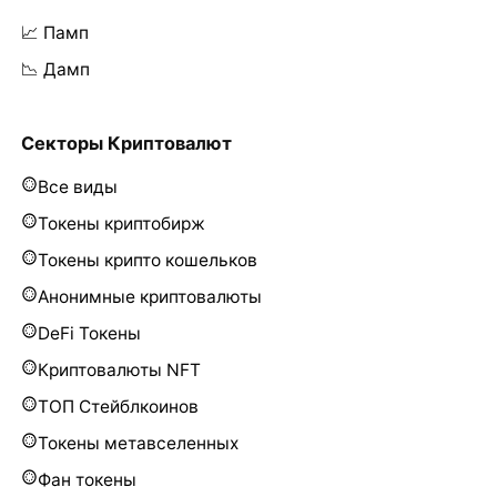
📈 Памп
📉 Дамп
Секторы Криптовалют
Все виды
Токены криптобирж
Токены крипто кошельков
Анонимные криптовалюты
DeFi Токены
Криптовалюты NFT
ТОП Стейблкоинов
Токены метавселенных
Фан токены