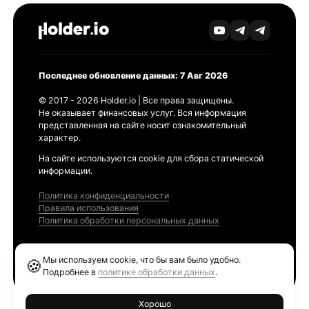
Последнее обновление данных: 7 Авг 2026
© 2017 - 2026 Holder.io | Все права защищены.
Не оказывает финансовых услуг. Вся информация
представленная на сайте носит ознакомительный
характер.
На сайте используются cookie для сбора статической
информации.
Политика конфиденциальности
Правила использования
Политика обработки персональных данных
Продукты
Мы используем cookie, что бы вам было удобно.
🍪
Ethereum GAS Tracker
Подробнее в
политике обработки данных
.
Хорошо