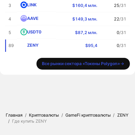
LINK
3
$160,4 млн.
25
/31
AAVE
4
$149,3 млн.
22
/31
USDT0
5
$87,2 млн.
0
/31
ZENY
89
$95,4
0
/31
Все рынки сектора «Токены Polygon»
Главная
/
Криптовалюты
/
GameFi криптовалюты
/
ZENY
/
Где купить ZENY