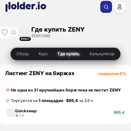
Где купить ZENY
ZENY/USD
#5827
Обзор
Курс
Где купить
Калькулятор
Листинг ZENY на биржах
покрытие 0%
Ни одна из 31 крупнейших бирж пока не листит
ZENY
Торгуется на
1 площадке
·
$95,4
за 24 ч
Quickswap
$95,4
1,0