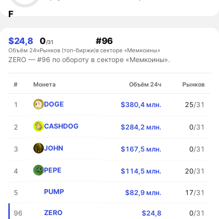
F
$24,8
0
#96
/31
Объём 24ч
Рынков (топ-биржи)
в секторе «Мемкоины»
ZERO — #96 по обороту в секторе «Мемкоины».
#
Монета
Объём 24ч
Рынков
DOGE
1
$380,4 млн.
25
/31
CASHDOG
2
$284,2 млн.
0
/31
JOHN
3
$167,5 млн.
0
/31
PEPE
4
$114,5 млн.
20
/31
PUMP
5
$82,9 млн.
17
/31
ZERO
96
$24,8
0
/31