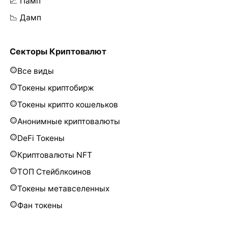
📈 Памп
📉 Дамп
Секторы Криптовалют
Все виды
Токены криптобирж
Токены крипто кошельков
Анонимные криптовалюты
DeFi Токены
Криптовалюты NFT
ТОП Стейблкоинов
Токены метавселенных
Фан токены