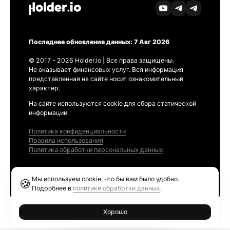
Последнее обновление данных: 7 Авг 2026
© 2017 - 2026 Holder.io | Все права защищены.
Не оказывает финансовых услуг. Вся информация
представленная на сайте носит ознакомительный
характер.
На сайте используются cookie для сбора статической
информации.
Политика конфиденциальности
Правила использования
Политика обработки персональных данных
Продукты
Мы используем cookie, что бы вам было удобно.
🍪
Ethereum GAS Tracker
Подробнее в
политике обработки данных
.
Хорошо