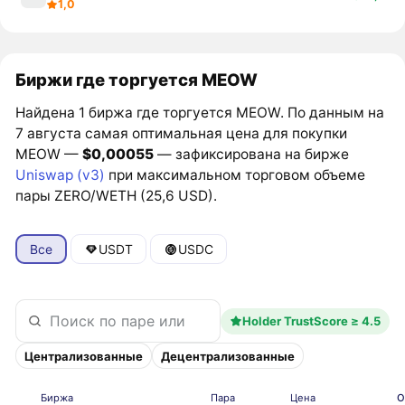
1,0
Биржи где торгуется MEOW
Найдена 1 биржа где торгуется MEOW. По данным на
7 августа самая оптимальная цена для покупки
MEOW —
$0,00055
— зафиксирована на бирже
Uniswap (v3)
при максимальном торговом объеме
пары ZERO/WETH (25,6 USD).
Все
USDT
USDC
Holder TrustScore ≥ 4.5
Централизованные
Децентрализованные
Биржа
Пара
Цена
О