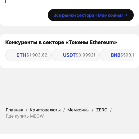
Все рынки сектора «Мемкоины»
Конкуренты в секторе «Токены Ethereum»
ETH
USDT
BNB
$1 903,62
$0,99921
$593,13
Главная
/
Криптовалюты
/
Мемкоины
/
ZERO
/
Где купить MEOW