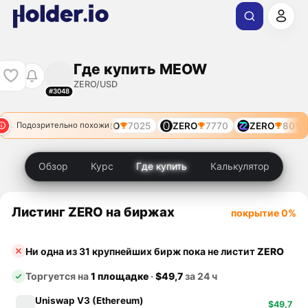
Где купить MEOW
ZERO/USD
#3048
MEOW
6234
ZERO
7025
ZERO
7770
ZERO
8011
Подозрительно похожи
Обзор
Курс
Где купить
Калькулятор
Листинг ZERO на биржах
покрытие 0%
Ни одна из 31 крупнейших бирж пока не листит
ZERO
Торгуется на
1 площадке
·
$49,7
за 24 ч
Uniswap V3 (Ethereum)
$49,7