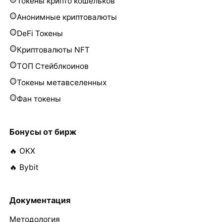
Токены крипто кошельков
Анонимные криптовалюты
DeFi Токены
Криптовалюты NFT
ТОП Стейблкоинов
Токены метавселенных
Фан токены
Бонусы от бирж
🔥 OKX
🔥 Bybit
Документация
Методология