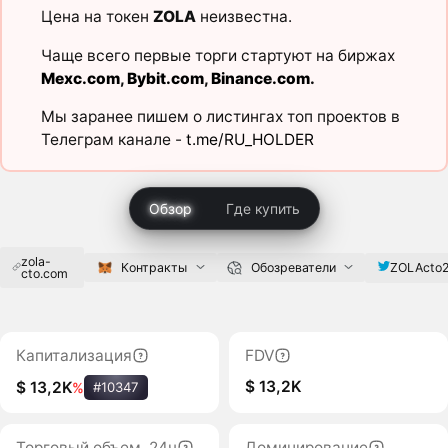
Цена на токен
ZOLA
неизвестна.
Чаще всего первые торги стартуют на биржах
Mexc.com
,
Bybit.com
,
Binance.com
.
Мы заранее пишем о листингах топ проектов в
Телеграм канале -
t.me/RU_HOLDER
Обзор
Где купить
zola-
ZOLActo
Контракты
Обозреватели
cto.com
Капитализация
FDV
$ 13,2K
$ 13,2K
%
#10347
Торговый объем, 24ч
Доминирование