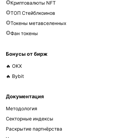
Криптовалюты NFT
ТОП Стейблкоинов
Токены метавселенных
Фан токены
Бонусы от бирж
🔥 OKX
🔥 Bybit
Документация
Методология
Секторные индексы
Раскрытие партнёрства