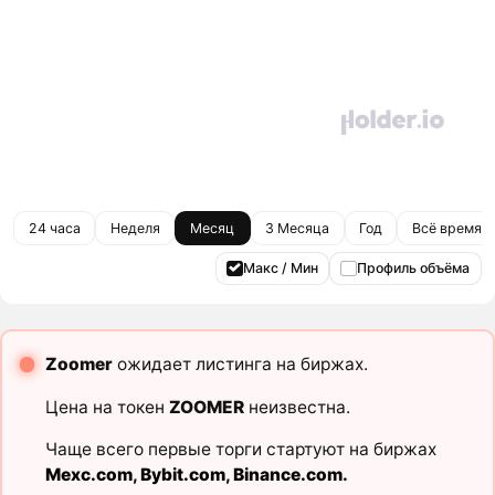
24 часа
Неделя
Месяц
3 Месяца
Год
Всё время
Макс / Мин
Профиль объёма
Zoomer
ожидает листинга на биржах.
Цена на токен
ZOOMER
неизвестна.
Чаще всего первые торги стартуют на биржах
Mexc.com
,
Bybit.com
,
Binance.com
.