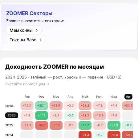
ZOOMER Секторы
Zoomer оноситстя к секторам:
Мемкоины
Токены Base
Доходность
ZOOMER
по месяцам
2024–2026 ·
зелёный — рост, красный — падение
· USD ($)
листайте по месяцам →
Янв
Фев
Мар
Апр
Май
Июн
Июл
Авг
сред.
−12.0
+32.1
−21.9
−3.0
−21.3
−7.3
−4.4
−20.5
2026
−4.9
+105
−8.1
+3.5
−21.2
−15.9
−7.5
2025
−19.1
−40.7
−35.6
−9.5
+48.7
−8.8
+54.9
+9.8
2024
−91.4
+2.7
−60.6
−50.7