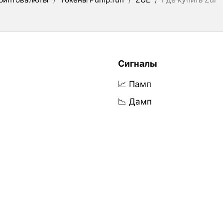
Сигналы
📈 Памп
📉 Дамп