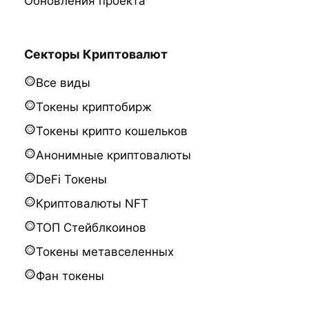
Обновления проекта
Секторы Криптовалют
Все виды
Токены криптобирж
Токены крипто кошельков
Анонимные криптовалюты
DeFi Токены
Криптовалюты NFT
ТОП Стейблкоинов
Токены метавселенных
Фан токены