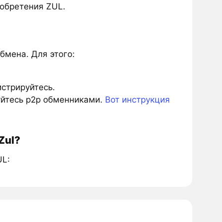
обретения ZUL.
бмена. Для этого:
истрируйтесь.
зуйтесь p2p обменниками.
Вот инструкция
Zul?
UL: