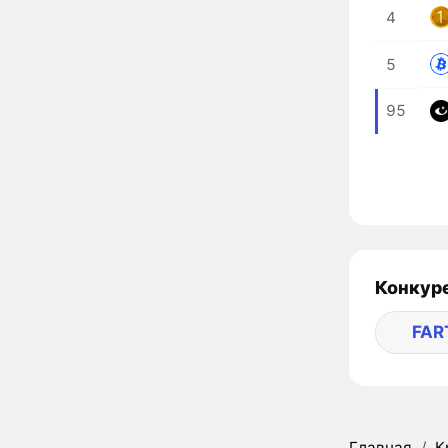
4
5
95
Конкуре
FAR
Главная
/
К