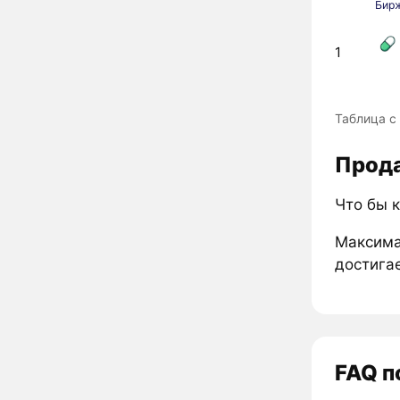
Бир
1
Таблица с
Прода
Что бы к
Максима
достигае
FAQ п