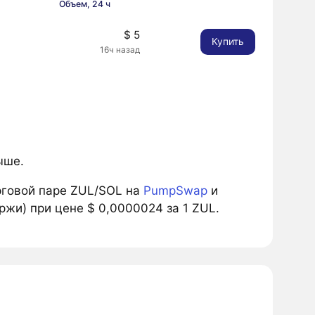
Объем, 24 ч
$ 5
Купить
16ч назад
ыше.
рговой паре ZUL/SOL на
PumpSwap
и
ржи) при цене $ 0,0000024 за 1 ZUL.