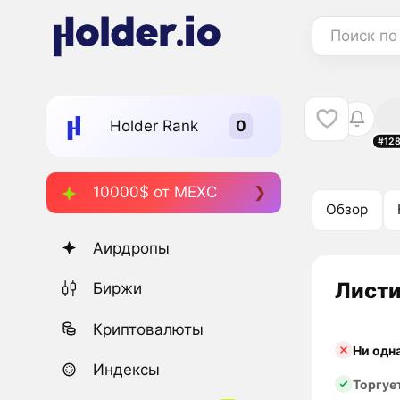
Поиск по
Holder Rank
#12
10000$ от MEXC
Обзор
Аирдропы
Листи
Биржи
Криптовалюты
Ни одн
Индексы
Торгуе