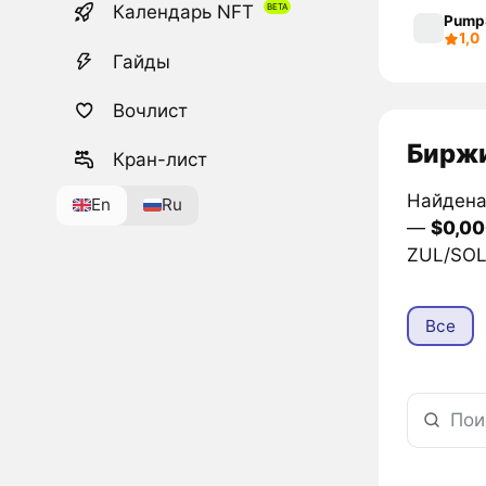
Календарь NFT
Pump
1,0
Гайды
Вочлист
Биржи
Кран-лист
Найдена 
En
Ru
—
$0,0
ZUL/SOL 
Все