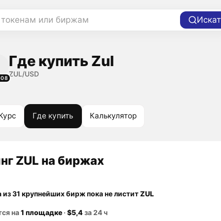
 токенам или биржам
Искат
Где купить Zul
ZUL/USD
808
Курс
Где купить
Калькулятор
нг ZUL на биржах
а из 31 крупнейших бирж пока не листит
ZUL
тся на
1 площадке
·
$5,4
за 24 ч