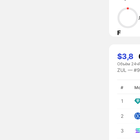
F
$3,8
Объём 24ч
ZUL — #95
#
Мо
1
2
3