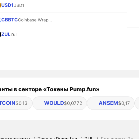
USD1
USD1
CBBTC
Coinbase Wrapped BTC
ZUL
Zul
нты в секторе «Токены Pump.fun»
TCOIN
WOULD
ANSEM
$0,13
$0,0772
$0,17
риптовалюты
/
Токены Pump.fun
/
ZUL
/
Где купить Zul