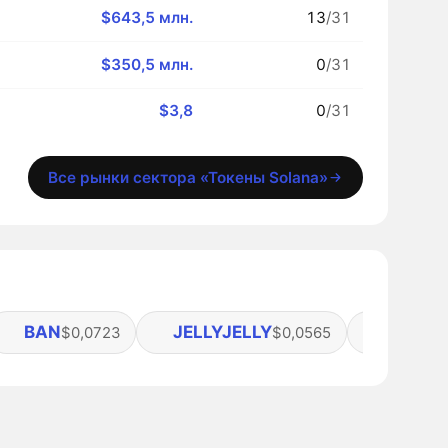
$643,5 млн.
13
/31
$350,5 млн.
0
/31
$3,8
0
/31
Все рынки сектора «Токены Solana»
BAN
JELLYJELLY
ARC
$0,0723
$0,0565
$0,