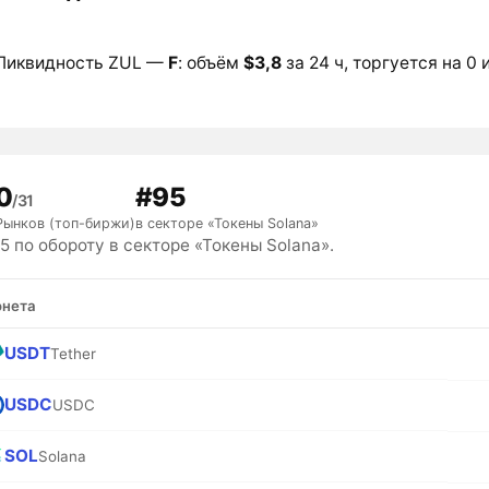
Ликвидность ZUL —
F
: объём
$3,8
за 24 ч, торгуется на 0 
0
#95
/31
Рынков (топ-биржи)
в секторе «Токены Solana»
 по обороту в секторе «Токены Solana».
нета
USDT
Tether
USDC
USDC
SOL
Solana