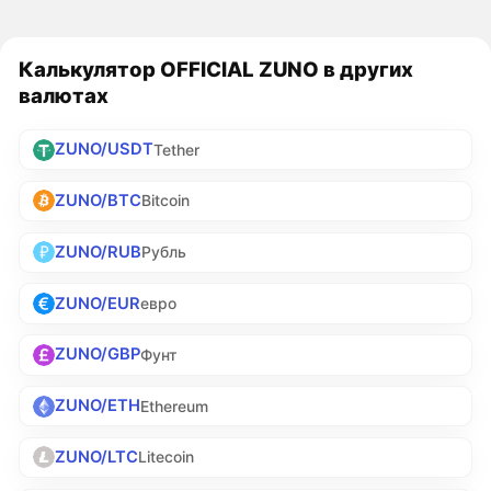
Калькулятор OFFICIAL ZUNO в других
валютах
ZUNO/USDT
Tether
ZUNO/BTC
Bitcoin
ZUNO/RUB
Рубль
ZUNO/EUR
евро
ZUNO/GBP
Фунт
ZUNO/ETH
Ethereum
ZUNO/LTC
Litecoin