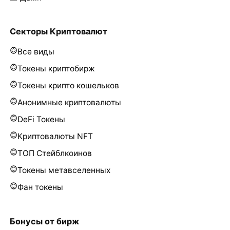
Секторы Криптовалют
Все виды
Токены криптобирж
Токены крипто кошельков
Анонимные криптовалюты
DeFi Токены
Криптовалюты NFT
ТОП Стейблкоинов
Токены метавселенных
Фан токены
Бонусы от бирж