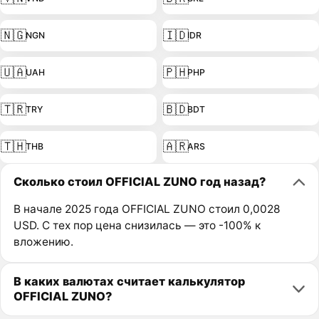
🇳🇬
🇮🇩
NGN
IDR
🇺🇦
🇵🇭
UAH
PHP
🇹🇷
🇧🇩
TRY
BDT
🇹🇭
🇦🇷
THB
ARS
Сколько стоил OFFICIAL ZUNO год назад?
В начале 2025 года OFFICIAL ZUNO стоил 0,0028
USD. С тех пор цена снизилась — это -100% к
вложению.
В каких валютах считает калькулятор
OFFICIAL ZUNO?