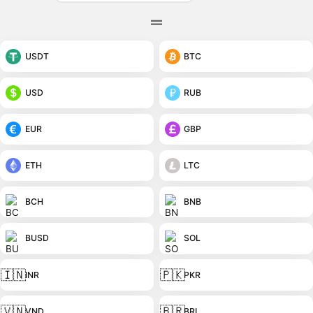
USDT
BTC
USD
RUB
EUR
GBP
ETH
LTC
BCH
BNB
BUSD
SOL
🇮🇳
🇵🇰
INR
PKR
🇻🇳
🇧🇷
VND
BRL