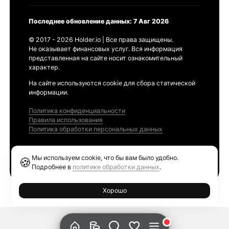
Последнее обновление данных: 7 Авг 2026
© 2017 - 2026 Holder.io | Все права защищены.
Не оказывает финансовых услуг. Вся информация
представленная на сайте носит ознакомительный
характер.
На сайте используются cookie для сбора статической
информации.
Политика конфиденциальности
Правила использования
Политика обработки персональных данных
Продукты
Мы используем cookie, что бы вам было удобно.
🍪
Ethereum GAS Tracker
Подробнее в
политике обработки данных
.
Хорошо