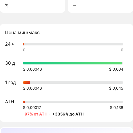
%
‒
Цена мин/макс
24 ч
0
0
30 д
$ 0,00046
$ 0,004
1 год
$ 0,00046
$ 0,045
ATH
$ 0,00017
$ 0,138
-97% от ATH
·
+3356% до ATH