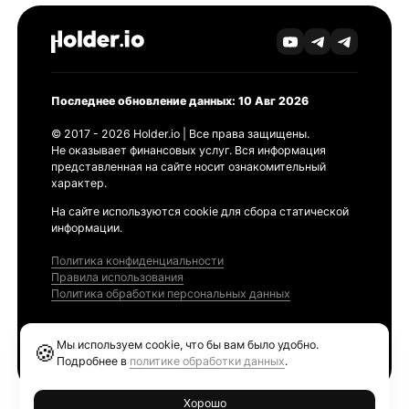
Последнее обновление данных: 10 Авг 2026
© 2017 - 2026 Holder.io | Все права защищены.
Не оказывает финансовых услуг. Вся информация
представленная на сайте носит ознакомительный
характер.
На сайте используются cookie для сбора статической
информации.
Политика конфиденциальности
Правила использования
Политика обработки персональных данных
Продукты
Мы используем cookie, что бы вам было удобно.
🍪
Ethereum GAS Tracker
Подробнее в
политике обработки данных
.
Хорошо