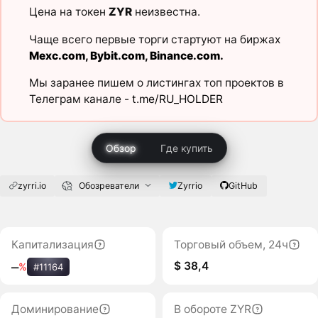
Цена на токен
ZYR
неизвестна.
Чаще всего первые торги стартуют на биржах
Mexc.com
,
Bybit.com
,
Binance.com
.
Мы заранее пишем о листингах топ проектов в
Телеграм канале -
t.me/RU_HOLDER
Обзор
Где купить
zyrri.io
Обозреватели
Zyrrio
GitHub
Капитализация
Торговый объем, 24ч
$ 38,4
‒
%
#11164
Доминирование
В обороте ZYR