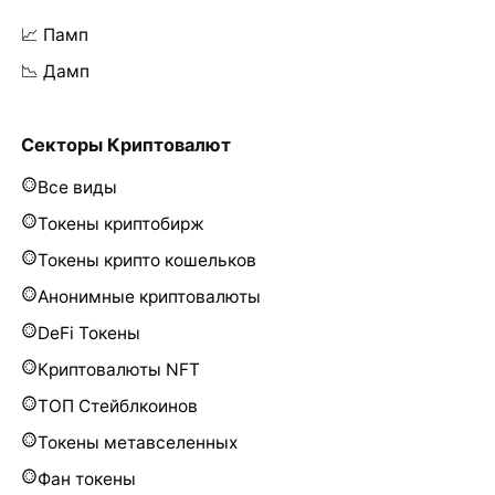
📈 Памп
📉 Дамп
Секторы Криптовалют
Все виды
Токены криптобирж
Токены крипто кошельков
Анонимные криптовалюты
DeFi Токены
Криптовалюты NFT
ТОП Стейблкоинов
Токены метавселенных
Фан токены