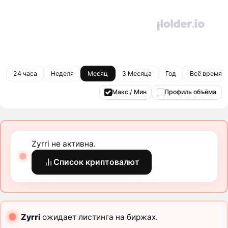
24 часа
Неделя
Месяц
3 Месяца
Год
Всё время
Макс / Мин
Профиль объёма
Zyrri не активна.
Список криптовалют
Zyrri
ожидает листинга на биржах.