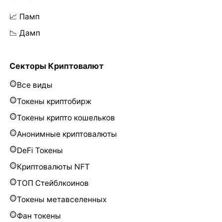
📈 Памп
📉 Дамп
Секторы Криптовалют
Все виды
Токены криптобирж
Токены крипто кошельков
Анонимные криптовалюты
DeFi Токены
Криптовалюты NFT
ТОП Стейблкоинов
Токены метавселенных
Фан токены