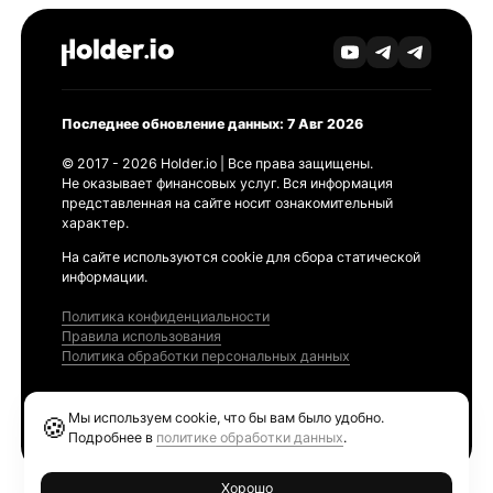
Последнее обновление данных: 7 Авг 2026
© 2017 - 2026 Holder.io | Все права защищены.
Не оказывает финансовых услуг. Вся информация
представленная на сайте носит ознакомительный
характер.
На сайте используются cookie для сбора статической
информации.
Политика конфиденциальности
Правила использования
Политика обработки персональных данных
Продукты
Мы используем cookie, что бы вам было удобно.
🍪
Ethereum GAS Tracker
Подробнее в
политике обработки данных
.
Хорошо