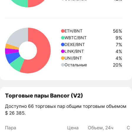
56%
ETH/BNT
9%
WBTC/BNT
7%
DEXE/BNT
4%
LINK/BNT
4%
UNI/BNT
20%
Остальные
Торговые пары Bancor (V2)
Доступно 66 торговых пар общим торговым объемом
$ 26 385.
Пара
Цена
Объем, 24ч
С