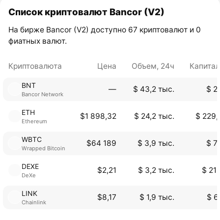
Список криптовалют Bancor (V2)
На бирже Bancor (V2) доступно 67 криптовалют и 0
фиатных валют.
Криптовалюта
Цена
Объем, 24ч
Капита
BNT
―
$ 43,2 тыс.
$ 2
Bancor Network
ETH
$1 898,32
$ 24,2 тыс.
$ 229,
Ethereum
WBTC
$64 189
$ 3,9 тыс.
$ 7
Wrapped Bitcoin
DEXE
$2,21
$ 3,2 тыс.
$ 21
DeXe
LINK
$8,17
$ 1,9 тыс.
$ 6
Chainlink