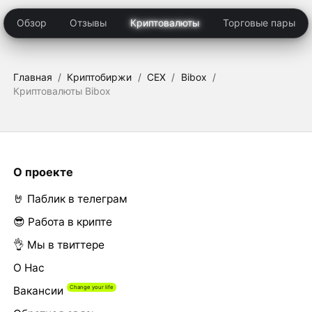
Обзор
Отзывы
Криптовалюты
Торговые пары
Главная
/
Криптобиржи
/
CEX
/
Bibox
/
Криптовалюты Bibox
О проекте
🤘 Паблик в телеграм
😎 Работа в крипте
👌 Мы в твиттере
О Нас
Вакансии