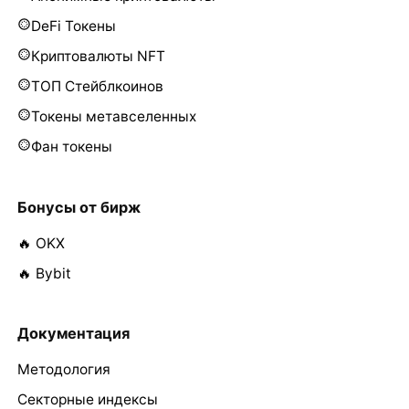
DeFi Токены
Криптовалюты NFT
ТОП Стейблкоинов
Токены метавселенных
Фан токены
Бонусы от бирж
🔥 OKX
🔥 Bybit
Документация
Методология
Секторные индексы