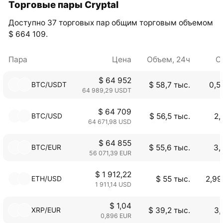
Торговые пары Cryptal
Доступно 37 торговых пар общим торговым объемом
$ 664 109.
Пара
Цена
Объем, 24ч
С
$ 64 952
BTC/USDT
$ 58,7 тыс.
0,5
64 989,29 USDT
$ 64 709
BTC/USD
$ 56,5 тыс.
2,
64 671,98 USD
$ 64 855
BTC/EUR
$ 55,6 тыс.
3,
56 071,39 EUR
$ 1 912,22
ETH/USD
$ 55 тыс.
2,99
1 911,14 USD
$ 1,04
XRP/EUR
$ 39,2 тыс.
3,
0,896 EUR