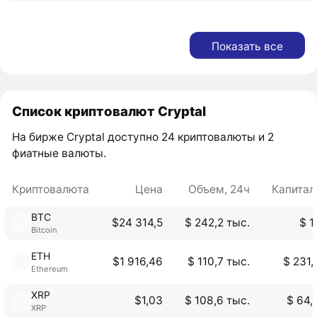
Показать все
Список криптовалют Cryptal
На бирже Cryptal доступно 24 криптовалюты и 2
фиатные валюты.
Криптовалюта
Цена
Объем, 24ч
Капитал
BTC
$24 314,5
$ 242,2 тыс.
$ 1
Bitcoin
ETH
$1 916,46
$ 110,7 тыс.
$ 231,
Ethereum
XRP
$1,03
$ 108,6 тыс.
$ 64,
XRP