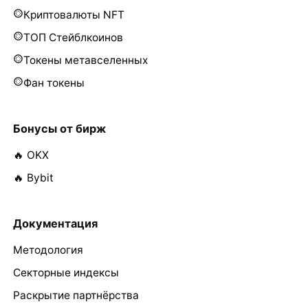
Криптовалюты NFT
ТОП Стейблкоинов
Токены метавселенных
Фан токены
Бонусы от бирж
🔥 OKX
🔥 Bybit
Документация
Методология
Секторные индексы
Раскрытие партнёрства