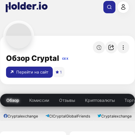
Обзор Cryptal
CEX
Перейти на сайт
1
Обзор
Комиссии
Отзывы
Криптовалюты
Торг
Cryptalexchange
ClCryptalGlobalFriends
Cryptalexchange