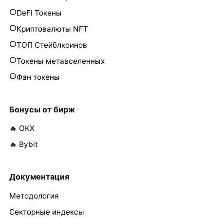
DeFi Токены
Криптовалюты NFT
ТОП Стейблкоинов
Токены метавселенных
Фан токены
Бонусы от бирж
🔥 OKX
🔥 Bybit
Документация
Методология
Секторные индексы