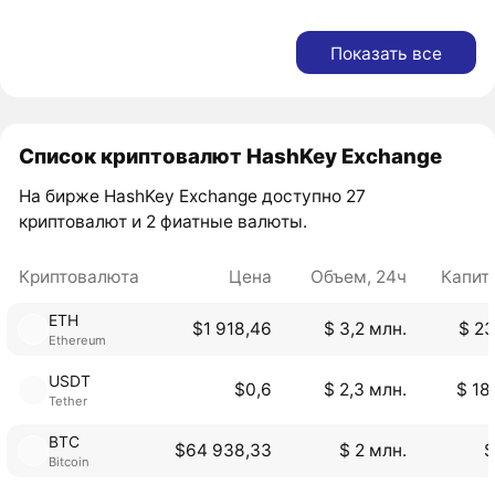
Показать все
Список криптовалют HashKey Exchange
На бирже HashKey Exchange доступно 27
криптовалют и 2 фиатные валюты.
Криптовалюта
Цена
Объем, 24ч
Капит
ETH
$1 918,46
$ 3,2 млн.
$ 23
Ethereum
USDT
$0,6
$ 2,3 млн.
$ 18
Tether
BTC
$64 938,33
$ 2 млн.
$
Bitcoin