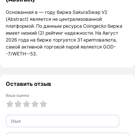
Основанная в ― году биржа SakuraSwap V2
(Abstract) является не централизованной
платформой. По данным ресурса Coingecko биржа
имеет низкий (2) рейтинг надежности. На Август
2026 года на бирже торгуется 31 криптовалюта,
самой активной торговой парой является GOD-
-7/WETH--53.
Оставить отзыв
Ваша оценка
1 из 5
2 из 5
3 из 5
4 из 5
5 из 5