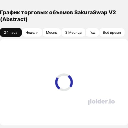
График торговых объемов SakuraSwap V2
(Abstract)
24 часа
Неделя
Месяц
3 Месяца
Год
Всё время