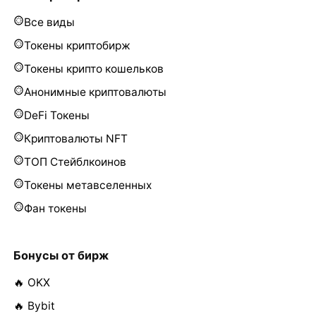
Все виды
Токены криптобирж
Токены крипто кошельков
Анонимные криптовалюты
DeFi Токены
Криптовалюты NFT
ТОП Стейблкоинов
Токены метавселенных
Фан токены
Бонусы от бирж
🔥 OKX
🔥 Bybit