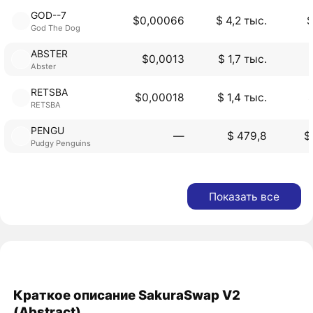
GOD--7
$0,00066
$ 4,2 тыс.
$
God The Dog
ABSTER
$0,0013
$ 1,7 тыс.
Abster
RETSBA
$0,00018
$ 1,4 тыс.
RETSBA
PENGU
―
$ 479,8
$
Pudgy Penguins
Показать все
Краткое описание SakuraSwap V2
(Abstract)