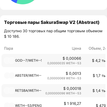
Торговые пары SakuraSwap V2 (Abstract)
Доступно 30 торговых пар общим торговым объемом
$ 10 186.
Пара
Цена
Объем, 2
$ 0,00066
GOD--7/WETH--53
$ 4,2 ты
0,00000035 WETH--53
$ 0,0013
ABSTER/WETH--53
$ 1,7 ты
0,00000069 WETH--53
$ 0,00018
RETSBA/WETH--53
$ 1,4 ты
0,000000096 WETH--53
$ 1 916,27
WETH--53/PENGU
$ 479