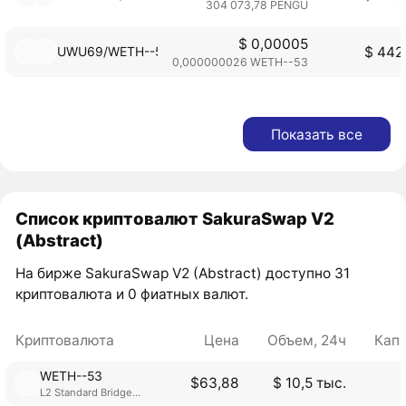
304 073,78 PENGU
$ 0,00005
UWU69/WETH--53
$ 442
0,000000026 WETH--53
Показать все
Список криптовалют SakuraSwap V2
(Abstract)
На бирже SakuraSwap V2 (Abstract) доступно 31
криптовалюта и 0 фиатных валют.
Криптовалюта
Цена
Объем, 24ч
Кап
WETH--53
$63,88
$ 10,5 тыс.
L2 Standard Bridged WETH (Abstract)