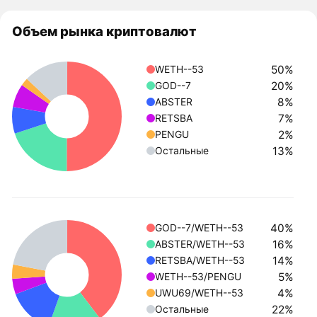
Объем рынка криптовалют
50%
WETH--53
20%
GOD--7
8%
ABSTER
7%
RETSBA
2%
PENGU
13%
Остальные
40%
GOD--7/WETH--53
16%
ABSTER/WETH--53
14%
RETSBA/WETH--53
5%
WETH--53/PENGU
4%
UWU69/WETH--53
22%
Остальные