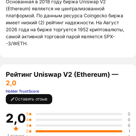
Основанная в 2018 году биржа Uniswap V2
(Ethereum) является не централизованной
платформой. По данным ресурса Coingecko биржа
имеет низкий (2) рейтинг надежности. На Август
2026 года на бирже торгуется 1952 криптовалюты,
самой активной торговой парой является SPX-
-3/WETH.
Рейтинг Uniswap V2 (Ethereum) —
2,0
Holder TrustScore
Оставить отзыв
2,0
5
0
4
0
3
0
2
1
1 оценка