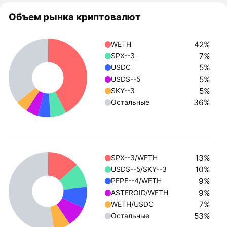
Объем рынка криптовалют
42%
WETH
7%
SPX--3
5%
USDC
5%
USDS--5
5%
SKY--3
36%
Остальные
13%
SPX--3/WETH
10%
USDS--5/SKY--3
9%
PEPE--4/WETH
9%
ASTEROID/WETH
7%
WETH/USDC
53%
Остальные