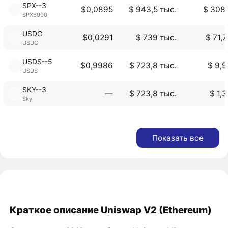
SPX--3
$0,0895
$ 943,5 тыс.
$ 308,
SPX6900
USDC
$0,0291
$ 739 тыс.
$ 71,
USDC
USDS--5
$0,9986
$ 723,8 тыс.
$ 9,9
USDS
SKY--3
―
$ 723,8 тыс.
$ 1,
Sky
Показать все
Краткое описание Uniswap V2 (Ethereum)