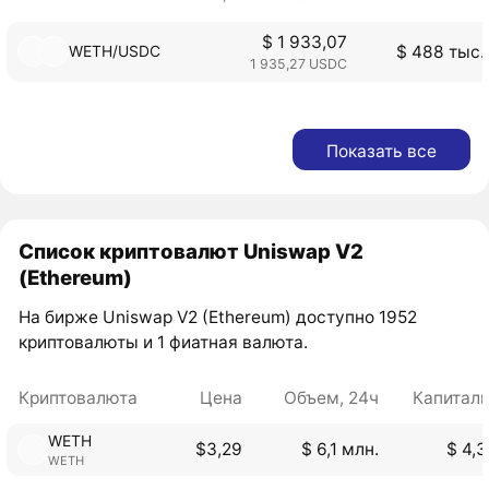
$ 1 933,07
WETH/USDC
$ 488 тыс.
1 935,27 USDC
Показать все
Список криптовалют Uniswap V2
(Ethereum)
На бирже Uniswap V2 (Ethereum) доступно 1952
криптовалюты и 1 фиатная валюта.
Криптовалюта
Цена
Объем, 24ч
Капитал
WETH
$3,29
$ 6,1 млн.
$ 4,3
WETH