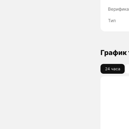
Верифика
Тип
График 
24 часа