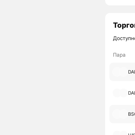
Торго
Доступн
Пара
DA
DA
BS