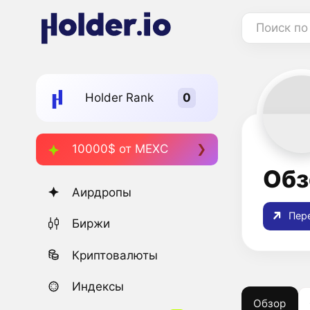
Поиск по
Holder Rank
10000$ от MEXC
Обз
Аирдропы
Пере
Биржи
Криптовалюты
Индексы
Обзор