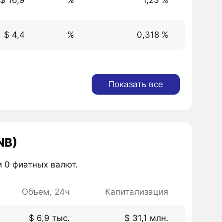
$ 16,9
%
1,23 %
$ 4,4
%
0,318 %
Показать все
NB)
 0 фиатных валют.
Объем, 24ч
Капитализация
$ 6,9 тыс.
$ 31,1 млн.