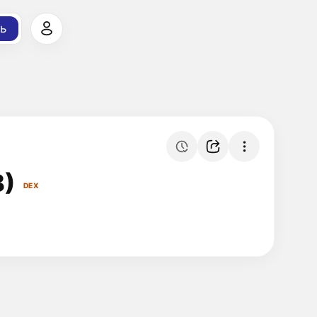
ь
B)
DEX