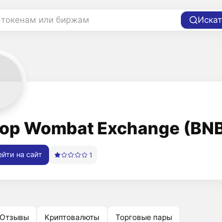
 токенам или биржам
Искат
ор Wombat Exchange (BN
йти на сайт
1
Отзывы
Криптовалюты
Торговые пары