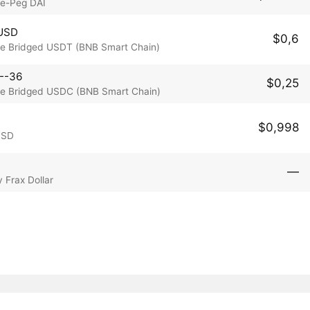
e-Peg DAI
USD
$0,6
e Bridged USDT (BNB Smart Chain)
--36
$0,25
e Bridged USDC (BNB Smart Chain)
$0,998
USD
―
 Frax Dollar