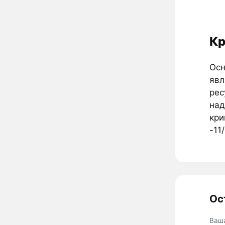
Кр
Осн
явл
рес
над
кри
-11
Ос
Ваш