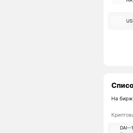
HA
US
Списо
На бирж
Криптов
DAI--