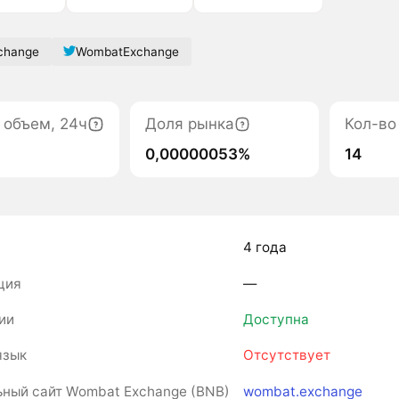
change
WombatExchange
 объем, 24ч
Доля рынка
Кол-во
0,00000053%
14
4 года
ция
―
ии
Доступна
язык
Отсутствует
ный сайт Wombat Exchange (BNB)
wombat.exchange