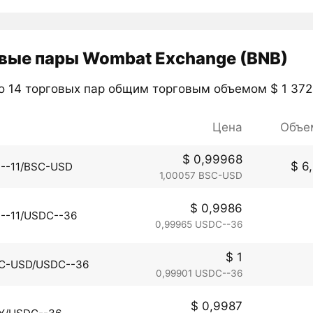
вые пары Wombat Exchange (BNB)
о 14 торговых пар общим торговым объемом $ 1 372
Цена
Объе
$ 0,99968
$ 6
I--11/BSC-USD
1,00057 BSC-USD
$ 0,9986
I--11/USDC--36
0,99965 USDC--36
$ 1
C-USD/USDC--36
0,99901 USDC--36
$ 0,9987