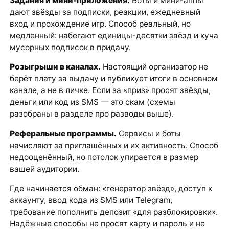
Задания и мини-приложения.
Боты и мини-аппы
дают звёзды за подписки, реакции, ежедневный
вход и прохождение игр. Способ реальный, но
медленный: набегают единицы-десятки звёзд и куча
мусорных подписок в придачу.
Розыгрыши в каналах.
Настоящий организатор не
берёт плату за выдачу и публикует итоги в основном
канале, а не в личке. Если за «приз» просят звёзды,
деньги или код из SMS — это скам (схемы
разобраны в разделе про разводы выше).
Реферальные программы.
Сервисы и боты
начисляют за приглашённых и их активность. Способ
недооценённый, но потолок упирается в размер
вашей аудитории.
Где начинается обман: «генератор звёзд», доступ к
аккаунту, ввод кода из SMS или Telegram,
требование пополнить депозит «для разблокировки».
Надёжные способы не просят карту и пароль и не