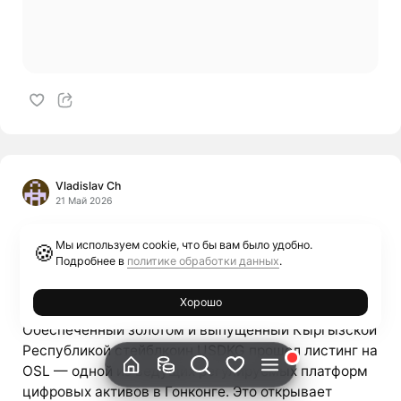
Vladislav Ch
21 Май 2026
Состоялся листинг стейблкоина USDKG
Мы используем cookie, что бы вам было удобно.
🍪
на гонконгской платформе OSL:
Подробнее в
политике обработки данных
.
Кыргызстан открывает доступ к
регулируемым рынкам Азии
Хорошо
Обеспеченный золотом и выпущенный Кыргызской
Республикой стейблкоин USDKG прошел листинг на
OSL — одной из ведущих регулируемых платформ
цифровых активов в Гонконге. Это открывает