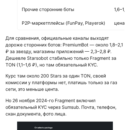
Прочие сторонние боты
1,6–1,8
P2P-маркетплейсы (FunPay, Playerok)
цена п
Для сравнения, официальные каналы выходят
дороже сторонних ботов: PremiumBot — около 1,8–2,1
₽ за звезду, магазины приложений — 2,3–2,8 ₽.
Дешевле Starsobot стабильно только Fragment за
TON (1,1–1,6 ₽), но там обязательный KYC.
Курс там около 200 Stars за один TON, своей
комиссии у платформы нет, платишь только за газ
сети, это меньше цента.
Но 26 ноября 2024-го Fragment включил
обязательный KYC через Sumsub. Почта, телефон,
скан документа, фото лица.