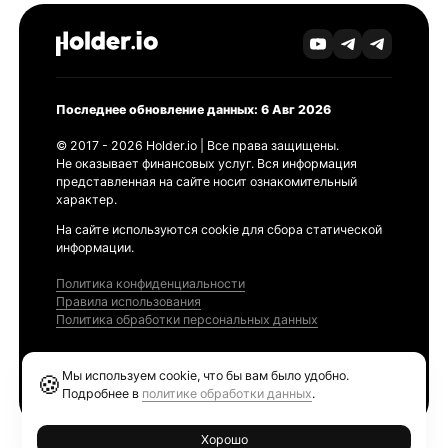
Последнее обновление данных: 6 Авг 2026
© 2017 - 2026 Holder.io | Все права защищены.
Не оказывает финансовых услуг. Вся информация
представленная на сайте носит ознакомительный
характер.
На сайте используются cookie для сбора статической
информации.
Политика конфиденциальности
Правила использования
Политика обработки персональных данных
Продукты
Мы используем cookie, что бы вам было удобно.
🍪
Ethereum GAS Tracker
Подробнее в
политике обработки данных
.
Хорошо