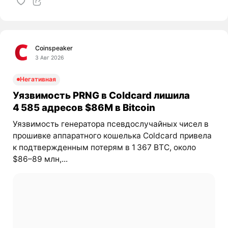
Coinspeaker
3 Авг 2026
Негативная
Уязвимость PRNG в Coldcard лишила
4 585 адресов $86M в Bitcoin
Уязвимость генератора псевдослучайных чисел в
прошивке аппаратного кошелька Coldcard привела
к подтвержденным потерям в 1 367 BTC, около
$86–89 млн,...