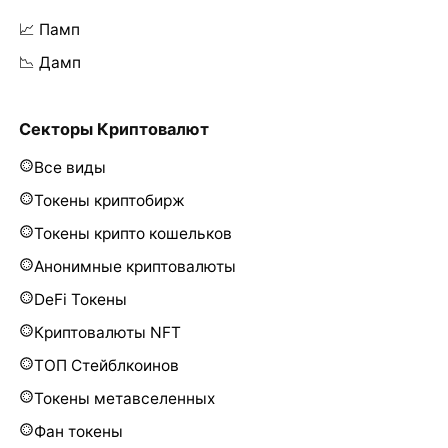
📈 Памп
📉 Дамп
Секторы Криптовалют
Все виды
Токены криптобирж
Токены крипто кошельков
Анонимные криптовалюты
DeFi Токены
Криптовалюты NFT
ТОП Стейблкоинов
Токены метавселенных
Фан токены