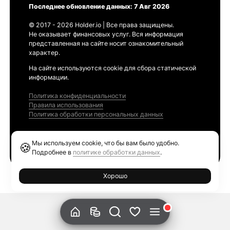
Последнее обновление данных: 7 Авг 2026
© 2017 - 2026 Holder.io | Все права защищены.
Не оказывает финансовых услуг. Вся информация
представленная на сайте носит ознакомительный
характер.
На сайте используются cookie для сбора статической
информации.
Политика конфиденциальности
Правила использования
Политика обработки персональных данных
Продукты
Мы используем cookie, что бы вам было удобно.
🍪
Ethereum GAS Tracker
Подробнее в
политике обработки данных
.
Хорошо