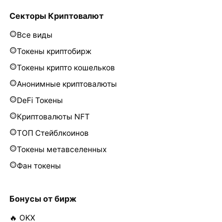
Секторы Криптовалют
Все виды
Токены криптобирж
Токены крипто кошельков
Анонимные криптовалюты
DeFi Токены
Криптовалюты NFT
ТОП Стейблкоинов
Токены метавселенных
Фан токены
Бонусы от бирж
🔥 OKX