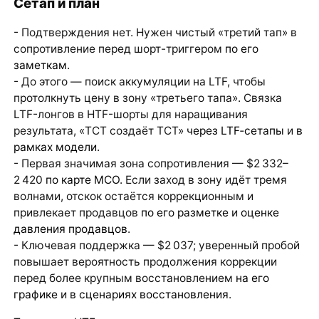
Сетап и план
- Подтверждения нет. Нужен чистый «третий тап» в
сопротивление перед шорт-триггером
по его
заметкам
.
- До этого — поиск аккумуляции на LTF, чтобы
протолкнуть цену в зону «третьего тапа». Связка
LTF-лонгов в HTF-шорты для наращивания
результата, «TCT создаёт TCT»
через LTF‑сетапы
и
в
рамках модели
.
- Первая значимая зона сопротивления — $2 332–
2 420
по карте MCO
. Если заход в зону идёт тремя
волнами, отскок остаётся коррекционным и
привлекает продавцов
по его разметке
и
оценке
давления продавцов
.
- Ключевая поддержка — $2 037; уверенный пробой
повышает вероятность продолжения коррекции
перед более крупным восстановлением
на его
графике
и
в сценариях восстановления
.