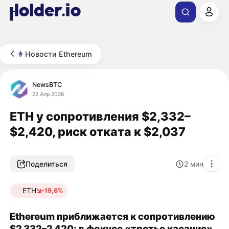
Новости Ethereum
NewsBTC
22 Апр 2026
ETH у сопротивления $2,332–
$2,420, риск отката к $2,037
Поделиться
2
мин
ETH
-19,6%
Ethereum приближается к сопротивлению
$2 332–2 420; в фокусе «третье касание»,