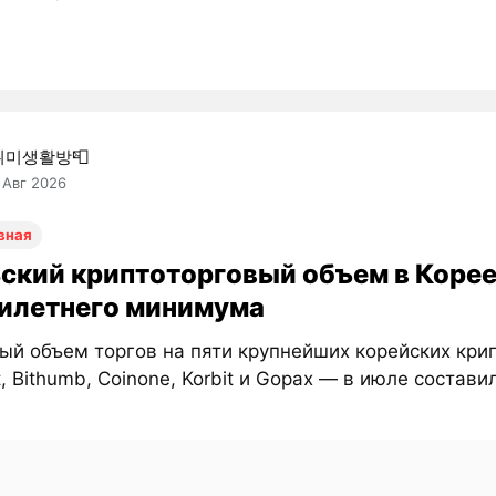
취미생활방📮
 Авг 2026
вная
ский криптоторговый объем в Корее
илетнего минимума
ый объем торгов на пяти крупнейших корейских кри
, Bithumb, Coinone, Korbit и Gopax — в июле состави