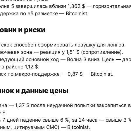
олна 5 завершилась вблизи 1,362 $ — горизонтальна
держка по её разметке —
Bitcoinist
.
овни и риски
тскок способен сформировать ловушку для лонгов.
лючевая зона — реакция у 1,51 $ (сопротивление).
ледующий основной ход — Волна 3 вниз. Цель — дв
 в районе 1,12 $.
иск по макро‑поддержке — 0,87 $ —
Bitcoinist
.
нок и данные цены
ена — 1,37 $ после неудачной попытки закрепиться
0 $.
а 7 дней падение свыше 6 %, за 24 часа — свыше 3 %
нным, цитируемым CMC) —
Bitcoinist
.