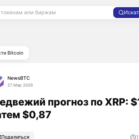
 токенам или биржам
Искат
ти Bitcoin
NewsBTC
27 Мар 2026
едвежий прогноз по XRP: $1
атем $0,87
Поделиться