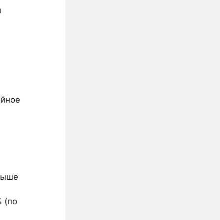
я
ойное
 выше
 (по