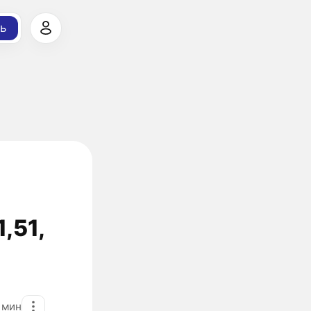
ь
,51,
1
мин