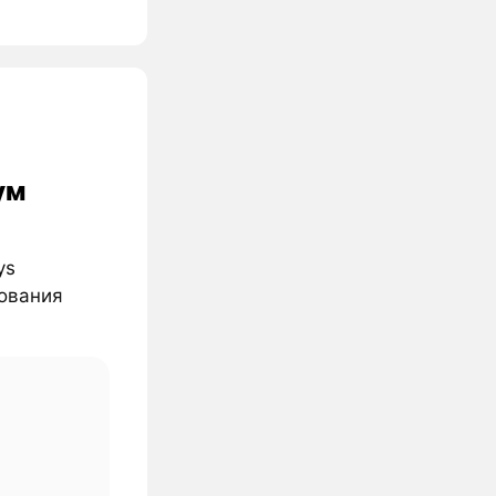
ум
ys
рования