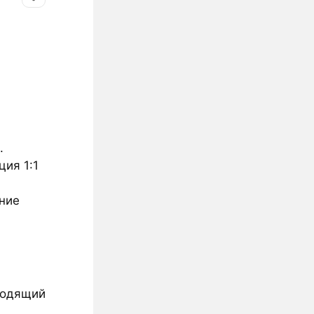
.
ция 1:1
ение
ходящий