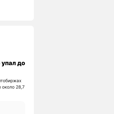
 упал до
птобиржах
л около 28,7