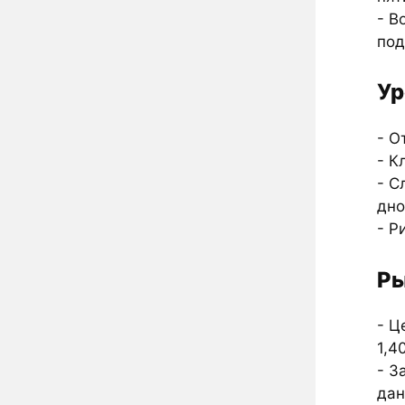
- В
под
Ур
- О
- К
- С
дно
- Р
Ры
- Ц
1,4
- З
да