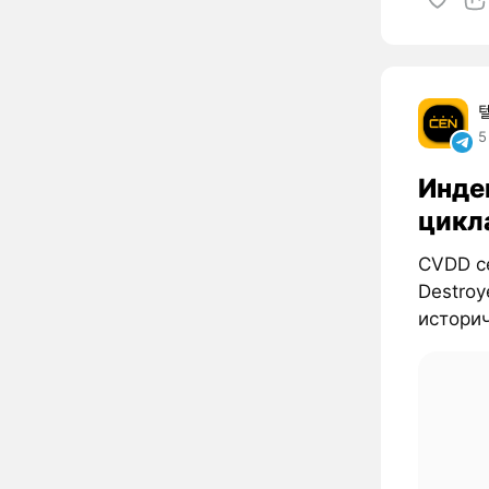
5
Инде
цикл
CVDD се
Destroy
истори