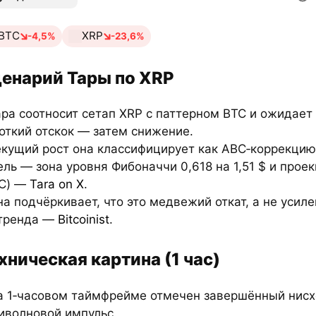
BTC
XRP
-4,5%
-23,6%
енарий Тары по XRP
ара соотносит сетап XRP с паттерном BTC и ожидает
откий отскок — затем снижение.
екущий рост она классифицирует как ABC‑коррекцию
ель — зона уровня Фибоначчи 0,618 на 1,51 $ и проек
=C) —
Tara on X
.
на подчёркивает, что это медвежий откат, а не усил
тренда —
Bitcoinist
.
хническая картина (1 час)
а 1‑часовом таймфрейме отмечен завершённый нис
иволновой импульс.