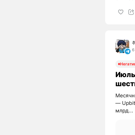
6
Негати
Июль
шест
Месячн
— Upbit
млрд...