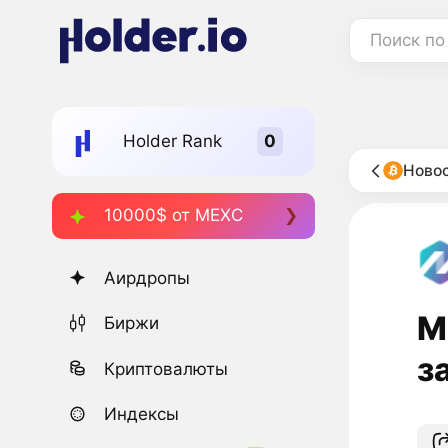
Поиск по
Holder Rank
Новос
10000$ от MEXC
Аирдропы
М
Биржи
з
Криптовалюты
Индексы