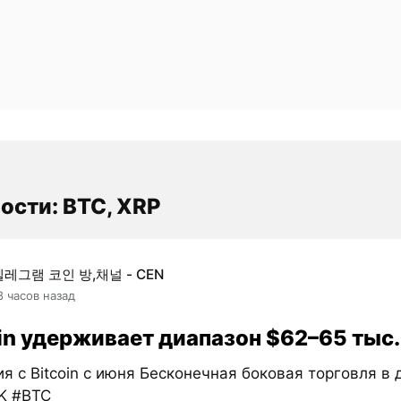
ости: BTC, XRP
텔레그램 코인 방,채널 - CEN
8 часов назад
in удерживает диапазон $62–65 тыс.
я с Bitcoin с июня Бесконечная боковая торговля в
K #BTC