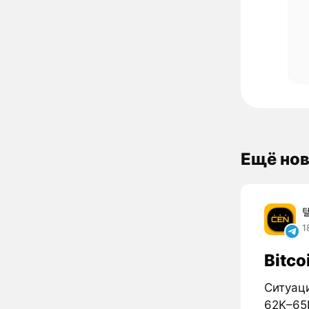
Ещё нов
1
Bitco
Ситуаци
62K–65