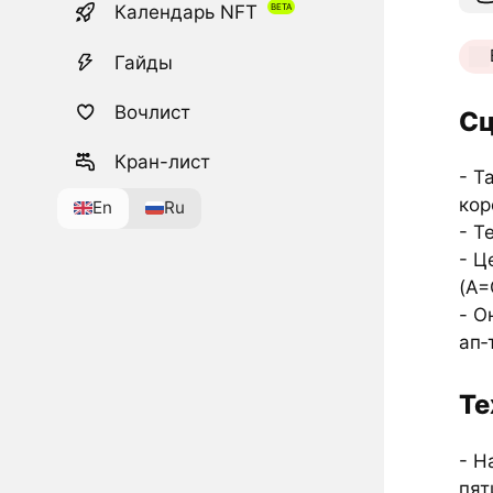
Календарь NFT
Гайды
Вочлист
Сц
Кран-лист
- Т
кор
En
Ru
- Т
- Ц
(A
- О
ап‑
Те
- Н
пят