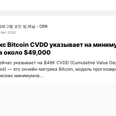
텔레그램 코인 방,채널 - CEN
 Авг 2026
кс Bitcoin CVDD указывает на миним
а около $49,000
йчас указывает на $49K CVDD (Cumulative Value Da
ed) — это ончейн-метрика Bitcoin, модель прогнози
ческих минимумов...