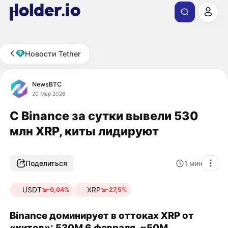
Новости Tether
NewsBTC
20 Мар 2026
С Binance за сутки вывели 530
млн XRP, киты лидируют
Поделиться
1
мин
USDT
XRP
-0,04%
-27,5%
Binance доминирует в оттоках XRP от
«китов»: 530M 6 февраля, ~50M