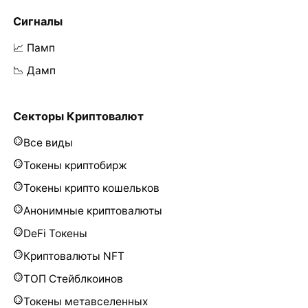
Сигналы
📈 Памп
📉 Дамп
Секторы Криптовалют
Все виды
Токены криптобирж
Токены крипто кошельков
Анонимные криптовалюты
DeFi Токены
Криптовалюты NFT
ТОП Стейблкоинов
Токены метавселенных