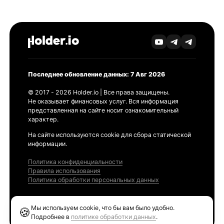
Последнее обновление данных: 7 Авг 2026
© 2017 - 2026 Holder.io | Все права защищены.
Не оказывает финансовых услуг. Вся информация
представленная на сайте носит ознакомительный
характер.
На сайте используются cookie для сбора статической
информации.
Политика конфиденциальности
Правила использования
Политика обработки персональных данных
Продукты
Мы используем cookie, что бы вам было удобно.
🍪
Ethereum GAS Tracker
Подробнее в
политике обработки данных
.