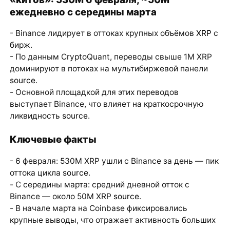
ежедневно с середины марта
- Binance лидирует в оттоках крупных объёмов
XRP
с
бирж.
- По данным CryptoQuant, переводы свыше 1M XRP
доминируют в потоках на мультибиржевой панели
source
.
- Основной площадкой для этих переводов
выступает Binance, что влияет на краткосрочную
ликвидность
source
.
Ключевые факты
- 6 февраля: 530M XRP ушли с Binance за день — пик
оттока цикла
source
.
- С середины марта: средний дневной отток с
Binance — около 50M XRP
source
.
- В начале марта на Coinbase фиксировались
крупные выводы, что отражает активность больших