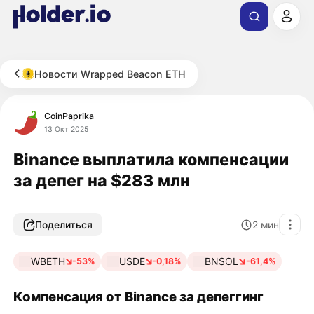
Новости Wrapped Beacon ETH
CoinPaprika
13 Окт 2025
Binance выплатила компенсации
за депег на $283 млн
Поделиться
2
мин
WBETH
USDE
BNSOL
-53%
-0,18%
-61,4%
Компенсация от Binance за депеггинг