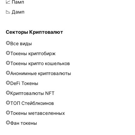
📈 Памп
📉 Дамп
Секторы Криптовалют
Все виды
Токены криптобирж
Токены крипто кошельков
Анонимные криптовалюты
DeFi Токены
Криптовалюты NFT
ТОП Стейблкоинов
Токены метавселенных
Фан токены