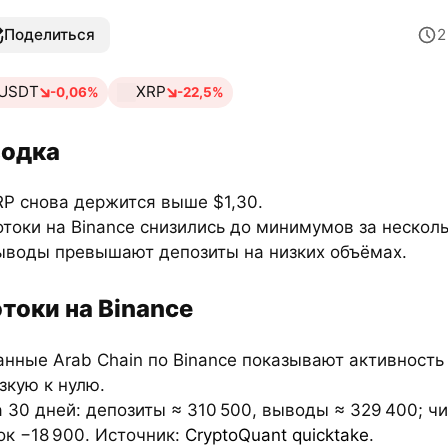
Поделиться
USDT
XRP
-0,06%
-22,5%
одка
RP снова держится выше $1,30.
отоки на Binance снизились до минимумов за несколь
ыводы превышают депозиты на низких объёмах.
токи на Binance
анные Arab Chain по Binance показывают активность
зкую к нулю.
а 30 дней: депозиты ≈ 310 500, выводы ≈ 329 400; ч
ок −18 900. Источник:
CryptoQuant quicktake
.