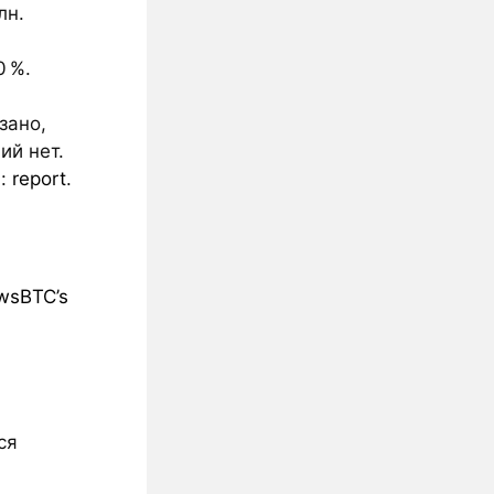
лн.
 %.
зано,
ий нет.
а:
report
.
wsBTC’s
ся