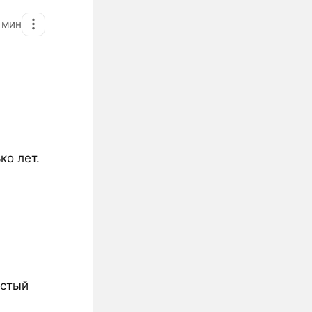
2
мин
ко лет.
истый