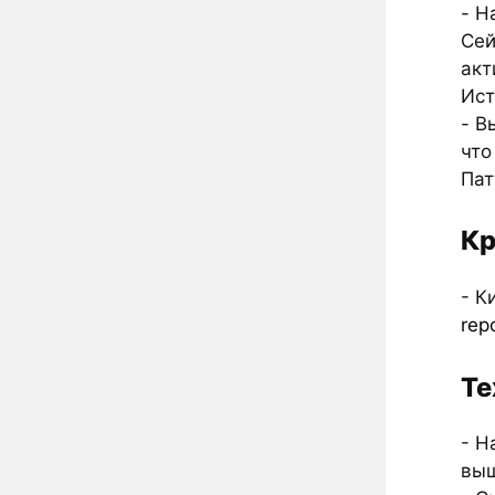
- Н
Сей
акт
Ист
- В
что
Пат
Кр
- К
rep
Те
- Н
выш