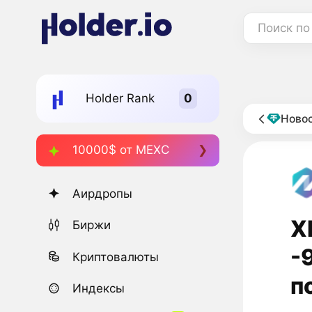
Поиск по
Holder Rank
Новос
10000$ от MEXC
Аирдропы
X
Биржи
-
Криптовалюты
п
Индексы