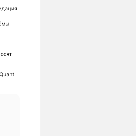
лидация
ъёмы
носят