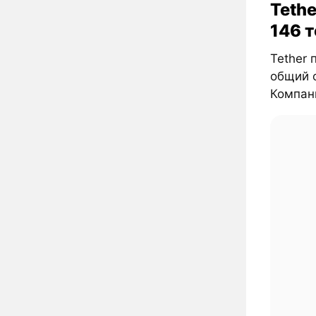
Tethe
146 
Tether 
общий о
Компани