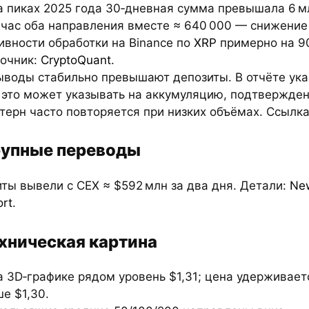
а пиках 2025 года 30‑дневная сумма превышала 6 м
час оба направления вместе ≈ 640 000 — снижение
ивности обработки на Binance по
XRP
примерно на 90
очник:
CryptoQuant
.
ыводы стабильно превышают депозиты. В отчёте ука
 это может указывать на аккумуляцию, подтвержден
терн часто повторяется при низких объёмах. Ссылк
упные переводы
иты вывели с CEX ≈ $592 млн за два дня. Детали:
Ne
ort
.
хническая картина
а 3D‑графике рядом уровень $1,31; цена удерживает
е $1,30.