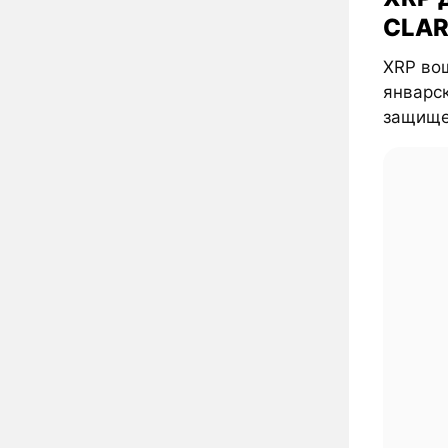
CLAR
XRP вош
январск
защищен