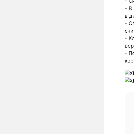
- С
- В
в д
- О
сни
- К
вер
- П
кор