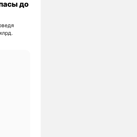
апасы до
доведя
млрд.