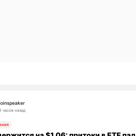
oinspeaker
3 часов назад
вная
ержится на $1,06: притоки в ETF пад