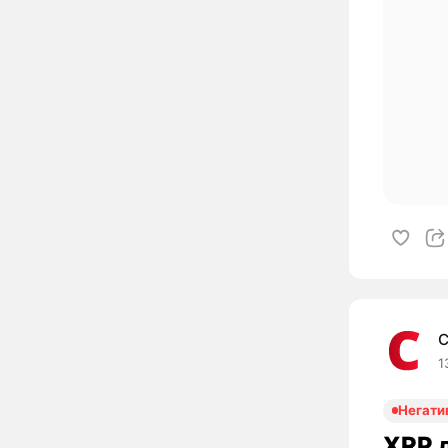
C
1
Негати
XRP д