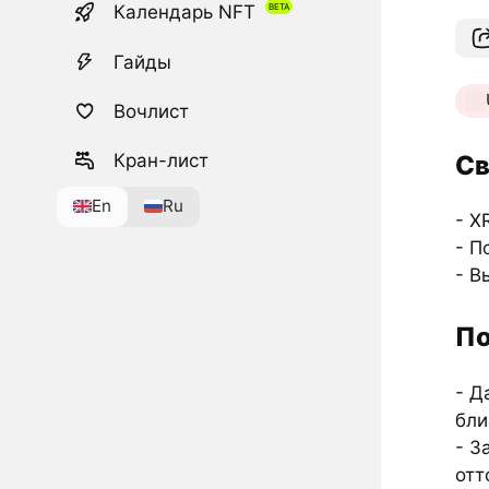
Календарь NFT
Гайды
Вочлист
Св
Кран-лист
En
Ru
- X
- П
- В
По
- Д
бли
- З
отт