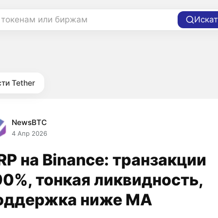
 токенам или биржам
Искат
ти Tether
NewsBTC
4 Апр 2026
RP на Binance: транзакции
90%, тонкая ликвидность,
оддержка ниже MA