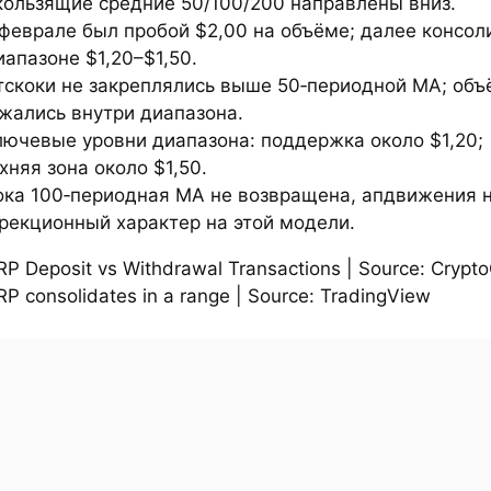
кользящие средние 50/100/200 направлены вниз.
 феврале был пробой $2,00 на объёме; далее консо
иапазоне $1,20–$1,50.
тскоки не закреплялись выше 50‑периодной МА; об
жались внутри диапазона.
лючевые уровни диапазона: поддержка около $1,20;
хняя зона около $1,50.
ока 100‑периодная МА не возвращена, апдвижения 
рекционный характер на этой модели.