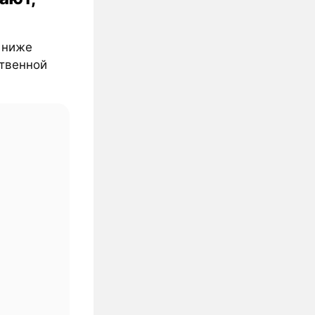
% ниже
ственной