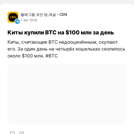
텔레그램 코인 방,채널 - CEN
7 Авг 2026
Киты купили BTC на $100 млн за день
Киты, считающие BTC недооценённым, скупают
его. За один день на четырёх кошельках скопилось
около $100 млн. #BTC