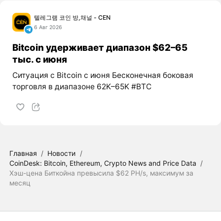
텔레그램 코인 방,채널 - CEN
6 Авг 2026
Bitcoin удерживает диапазон $62–65
тыс. с июня
Ситуация с Bitcoin с июня Бесконечная боковая
торговля в диапазоне 62K–65K #BTC
Главная
/
Новости
/
CoinDesk: Bitcoin, Ethereum, Crypto News and Price Data
/
Хэш-цена Биткойна превысила $62 PH/s, максимум за
месяц