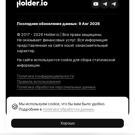
Последнее обновление данных: 9 Авг 2026
© 2017 - 2026 Holder.io | Все права защищены.
Не оказывает финансовых услуг. Вся информация
представленная на сайте носит ознакомительный
характер.
На сайте используются cookie для сбора статической
информации.
Политика конфиденциальности
Правила использования
Политика обработки персональных данных
Продукты
Мы используем cookie, что бы вам было удобно.
🍪
Ethereum GAS Tracker
Подробнее в
политике обработки данных
.
Хорошо