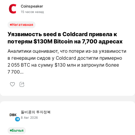
Coinspeaker
15 часов назад
Негативная
Уязвимость seed в Coldcard привела к
потерям $130M Bitcoin на 7,700 адресах
Аналитики оценивают, что потери из‑за уязвимости
в генерации сидов у Coldcard достигли примерно
2 055 BTC на сумму $130 млн и затронули более
7 700...
돌비콩의 투자정복
8 Авг 2026
Бычья