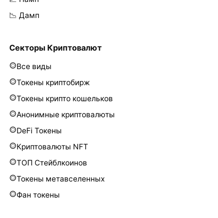
📉 Дамп
Секторы Криптовалют
Все виды
Токены криптобирж
Токены крипто кошельков
Анонимные криптовалюты
DeFi Токены
Криптовалюты NFT
ТОП Стейблкоинов
Токены метавселенных
Фан токены